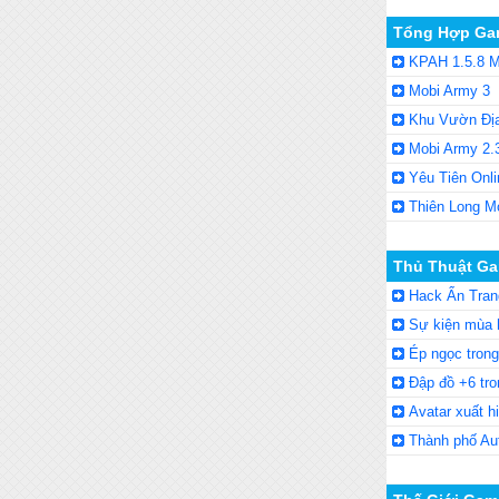
Tổng Hợp Ga
KPAH 1.5.8 M
Mobi Army 3
Khu Vườn Đị
Mobi Army 2.
Yêu Tiên Onli
Thiên Long M
Thủ Thuật Ga
Hack Ẩn Tran
Sự kiện mùa 
Ép ngọc tron
Đập đồ +6 tro
Avatar xuất h
Thành phố Au