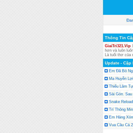
Đan
Thông Tin Cậ
GiaiTri321.Vip
l
hơn và luôn luôn
Là tuổi thơ của
Update - Cập
Em Đã Bỏ Ng
Ma Huyễn Lợi
Thiếu Lâm Tự
Sài Gòn. Sau
Snake Reloa
Trí Thông Mi
Em Hàng Xóm 
Vua Câu Cá 