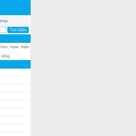
 mục
 hơn, hoàn thiện
 sống...