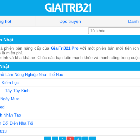
g hot
Đọc truyện
Danh
p Nhật
à phiên bản nâng cấp của
GiaiTri321.Pro
với một phiên bản mới tiện ích
 là miễn phí.
 mình và kha khá ae. Chúc các bạn luôn mạnh khỏe và thành công trong cuộc
 Nhật
hề Làm Nông Nghiệp Như Thế Nào
 Kiếm Lục
 – Tẩy Tủy Kinh
 Ngày Mưa!
ded
nh Nhân Tạo
Đối Diện Nhà Tôi
2013