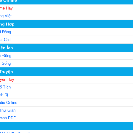
 Offline
me Hay
ng Việt
ng Hợp
i Động
t Chit
iện Ích
i Động
c Sống
 Truyện
uyện Hay
ổ Tích
nh Dị
dio Online
Thư Giãn
ranh PDF