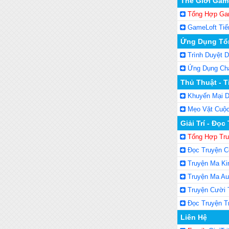
Thế Giới Game
Tổng Hợp Ga
GameLoft Tiế
Ứng Dụng Tổ
Trình Duyệt D
Ứng Dụng Cha
Thủ Thuật - T
Khuyến Mại D
Mẹo Vặt Cuộ
Giải Trí - Đọc
Tổng Hợp Tr
Đọc Truyện C
Truyện Ma Ki
Truyện Ma Au
Truyện Cười 
Đọc Truyện T
Liên Hệ