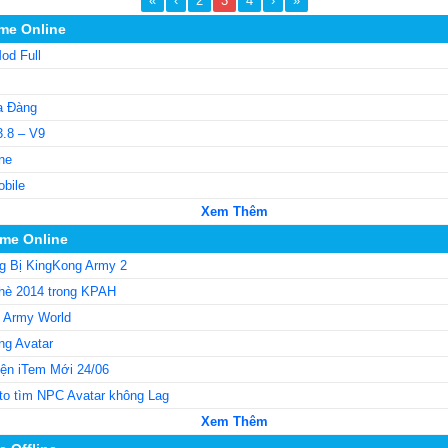
«
‹
2
3
4
›
»
me Online
od Full
a Đàng
3.8 – V9
ne
obile
Xem Thêm
me Online
g Bị KingKong Army 2
hè 2014 trong KPAH
g Army World
ng Avatar
iện iTem Mới 24/06
to tìm NPC Avatar không Lag
Xem Thêm