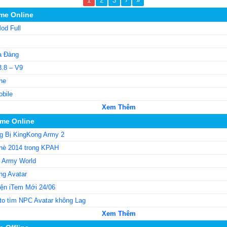
1
2
3
›
»
me Online
od Full
a Đàng
3.8 – V9
ne
obile
Xem Thêm
me Online
g Bị KingKong Army 2
hè 2014 trong KPAH
g Army World
ng Avatar
iện iTem Mới 24/06
to tìm NPC Avatar không Lag
Xem Thêm