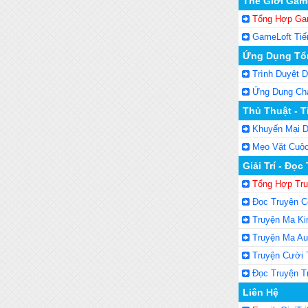
Thế Giới Game
Tổng Hợp Ga
GameLoft Tiế
Ứng Dụng Tổ
Trình Duyệt D
Ứng Dụng Cha
Thủ Thuật - T
Khuyến Mại D
Mẹo Vặt Cuộ
Giải Trí - Đọc
Tổng Hợp Tr
Đọc Truyện C
Truyện Ma Ki
Truyện Ma Au
Truyện Cười 
Đọc Truyện T
Liên Hệ