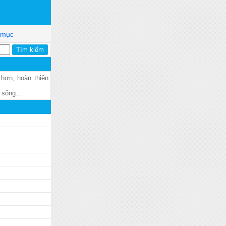
 mục
 hơn, hoàn thiện
 sống...