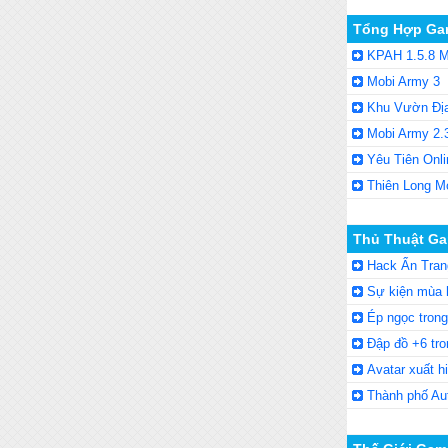
Tổng Hợp Ga
KPAH 1.5.8 M
Mobi Army 3
Khu Vườn Đị
Mobi Army 2.
Yêu Tiên Onli
Thiên Long M
Thủ Thuật Ga
Hack Ẩn Tran
Sự kiện mùa 
Ép ngọc tron
Đập đồ +6 tro
Avatar xuất h
Thành phố Au