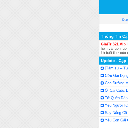
Đan
Thông Tin Cậ
GiaiTri321.Vip
l
hơn và luôn luôn
Là tuổi thơ của
Update - Cập
[Tâm sự – Tư
Cứu Gái Đụng
Con Đường M
Ôi Cái Cuộc 
Tớ Quên Rằng
Yêu Người I
Say Nắng Cô 
Yêu Con Gái 