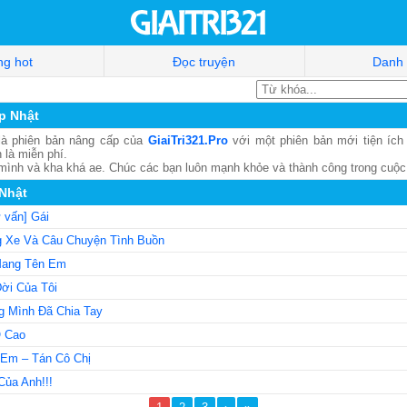
g hot
Đọc truyện
Danh
p Nhật
à phiên bản nâng cấp của
GiaiTri321.Pro
với một phiên bản mới tiện ích
 là miễn phí.
 mình và kha khá ae. Chúc các bạn luôn mạnh khỏe và thành công trong cuộc
 Nhật
 vấn] Gái
 Xe Và Câu Chuyện Tình Buồn
ang Tên Em
Đời Của Tôi
 Mình Đã Chia Tay
Q Cao
Em – Tán Cô Chị
Của Anh!!!