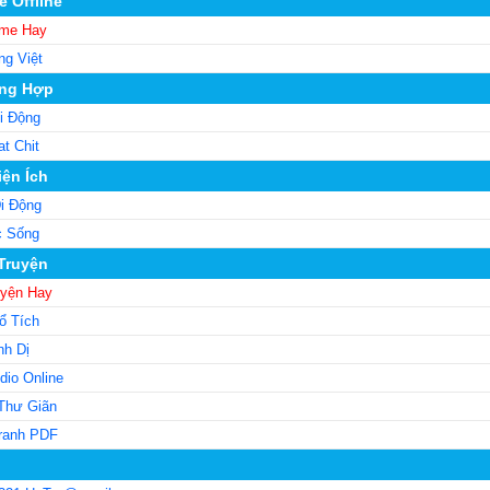
 Offline
me Hay
ng Việt
ng Hợp
i Động
t Chit
iện Ích
i Động
c Sống
 Truyện
uyện Hay
ổ Tích
nh Dị
dio Online
Thư Giãn
ranh PDF