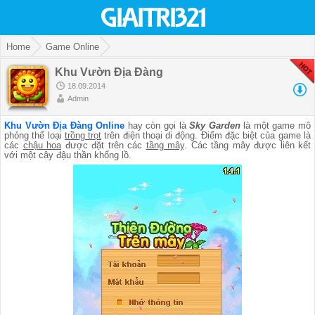
Home
Game Online
Khu Vườn Địa Đàng
18.09.2014
Admin
Khu Vườn Địa Đàng Online
hay còn gọi là
Sky Garden
là một game mô
phỏng thể loại
trồng trọt
trên điện thoại di động. Điểm đặc biệt của game là
các
chậu hoa
được đặt trên các
tầng mây
. Các tầng mây được liên kết
với một cây đậu thần khổng lồ.