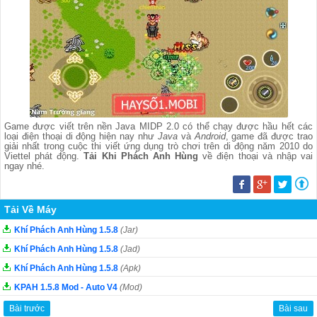
Game được viết trên nền Java MIDP 2.0 có thể chạy được hầu hết các
loại điện thoại di động hiện nay như
Java
và
Android
, game đã được trao
giải nhất trong cuộc thi viết ứng dụng trò chơi trên di động năm 2010 do
Viettel phát động.
Tải Khi Phách Anh Hùng
về điện thoại và nhập vai
ngay nhé.
Tải Về Máy
Khí Phách Anh Hùng 1.5.8
(Jar)
Khí Phách Anh Hùng 1.5.8
(Jad)
Khí Phách Anh Hùng 1.5.8
(Apk)
KPAH 1.5.8 Mod - Auto V4
(Mod)
Bài trước
Bài sau