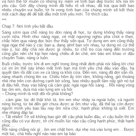
và hơn thế tớ muốn có những ký niệm về tình bạn đẹp trước khi nói lời
yêu cậu. Giờ đây chúng mình đã hiểu rõ về nhau, đã trai qua biết bao
nhiêu chuyện vui buồn, tớ hi vong tình bạn của chúng mình sẽ kết thúc
một cách đẹp đẽ để bắt đầu một tình yêu mới. Tớ thích cậu.
***
Chap 7: Nơi tình yêu bắt đầu.
Sáng sớm qua chỗ nàng trọ đón nàng đi học, tự dưng không thấy nàng
cười nữa. Hình như nàng ngại, vẻ mặt ngượng nghịu pha chút e thẹn,
chắc hôm qua nàng đọc bức thư thấy sến quá. Tự dưng em em cũng thấy
ngại ngại thế nào ý các bạn ạ, đang almf bạn với nhau, tự dưng nó cứ thế
nào ý, lúc đấy chả nói được gì nhiều, từ chỗ trọ của nàng đến trường
cũng gần nên chỉ kịp hẹn nàng chiều đi ăn chè, em bảo em khao vì đậu
chuyên Toán, nàng ừ luôn.
Buổi chiều, trước khi đi em nghĩ trong lòng nhất định phải nói bằng lời chứ
cứ im ỉm thế này khéo mất tình bạn mà tình yêu chả đâu vào đâu, hạ
quyết tâm rồi dắt con xe cà tàng ra khỏi cửa. Đến nơi, nàng đã đợi sẵn rồi,
nàng nhanh chóng lên xe. Chiều hôm ấy trời râm, không nắng, gió thoảng
nhè nhẹ trên con đường cạnh bờ sông, bao nhiêu quyết tâm nãy giờ nó tụt
đi đâu hết, thay vào bằng cái cảm giác ngài ngại hồi sáng… Rồi nàng vòng
tay ôm em, dựa má vào lưng em và hỏi:
– Chúng mình là một đôi rồi phải không?
…cảm giác lúc đó thật khó tả, tim em như nhảy ra ngoài luôn, cả người
nóng bừng, từ bé đến giờ chưa được ai ôm như vậy, đã thế lại còn được
người mình yêu bao lâu nay ôm nữa chứ, hạnh phúc không tả xiết. Em
nhẹ nhàng đáp lại:
– Tất nhiên! Tớ sẽ không bao giờ để cậu phải buồn đâu, vì cậu buồn thì tớ
cũng đâu có vui được, tớ chỉ muốn lúc nào cậu cũng hạnh phúc, thật hạnh
phúc…
Rồi nàng chẳng nói gì , ôm em chặt hơn, dụi nhẹ má vào lưng em… Được
một lúc, chả hiểu nghĩ nào nào em lại bảo: