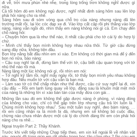
đi về, trời mưa phùn nhè nhẹ, trong lòng trống trơn không nghĩ được gì
nữa.
Cả tối hôm đó em không ngủ được, nghĩ nhất định sáng hôm sau lên lớp
phải hỏi nàng cho ra nhẽ.
Sáng hôm sau đi sóm vòng qua chỗ trọ của nàng nhưng nàng đã lên
trường mất rồi, lại lóc cóc đạp xe đi. Vào lớp cất cặp rồi phi thẳng vào lớp
nàng, nàng vẫn ngồi đó, nhìn thấy em nàng không nói gì cả. Em chạy đến
chỗ nàng hỏi:
– Chuyện hôm qua là như thế nào, ít nhất cậu phải cho tớ cái lý do hợp lý
chứ.
– Mình chỉ thấy bọn mình không hợp nhau nữa thôi. Từ giờ cậu đừng
sang đây nữa, không tiện đâu.
Bọn lớp nằng bắt đầu nhìn em xì xào. Em không có thời gian mà để ý đến
bọn nó nữa, bảo nàng:
– Cậu suy nghĩ lại đi, đừng làm thế với tớ, cậu biết cậu quan trọng với tớ
nhủ thế nào rồi mà.
Nàng lặng một lúc không nói gì, rồi nhìn em nói:
– Tớ nghĩ kỹ lắm rồi, nghĩ mấy ngày rồi, tớ thấy bọn mình yêu nhau không
hợp đâu. Nếu muốn tớ với cậu vẫn là bạn mà.
– Làm sao tớ có thể chấp nhận như thế được, cậu cứ suy nghĩ lại đi, xin
cậu đấy. – Rồi em lạnh lùng quay về lớp, đằng sau là khuôn mặt mệt mỏi
của nàng là những lời xì xáo bàn tán của mấy đứa con gái…
Những lần sau đó em không thể gặp được nàng ở phòng, vì nàng đóng
của không cho vào, chỉ có thể gặp trên lớp nhưng cậu trả lời luôn là ”
Chúng mình không hợp nhau”. Sau một tuần suy nghĩ, đeo bám nàng, …
rồi em cũng nhận ra là mình bị đá, nhưng em sẽ không bỏ cuộc đâu,
chừng nào chưa nhân được một cái lý do chính đáng thì em còn phải hỏi
nàng cho ra nhẽ…
Ngoại truyện Part 2: Thầy Khánh.
Trước khi viết tiếp những Chap tiếp theo, em xin kể ngoài lề về nhân vật
này, người đã từng giúp em rất nhiều trong học tập cũng như 2 lần cứu em