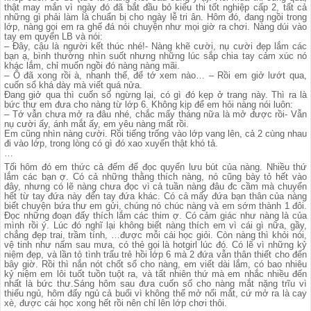
thật may mắn vì ngày đó đã bắt đầu bỏ kiểu thi tốt nghiệp cấp 2, tất cả
những gì phải làm là chuẩn bị cho ngày lễ tri ân. Hôm đó, đang ngồi trong
lớp, nàng gọi em ra ghế đá nói chuyện như mọi giờ ra chơi. Nàng dúi vào
tay em quyển LB và nói:
– Đây, cậu là người kết thúc nhé!- Nàng khẽ cười, nụ cười đẹp lắm các
bạn ạ, bình thường nhìn suốt nhưng những lúc sắp chia tay cảm xúc nó
khác lắm, chỉ muốn ngồi đó nàng nàng mãi.
– Ô đã xong rồi à, nhanh thế, để tớ xem nào… – Rồi em giở lướt qua,
cuốn sổ khá dày mà viết quá nửa.
Đang giở qua thì cuốn số ngừng lại, có gì đó kẹp ở trang này. Thì ra là
bức thư em đưa cho nàng từ lớp 6. Không kịp để em hỏi nàng nói luôn:
– Tớ vẫn chưa mở ra đâu nhé, chắc mấy tháng nữa là mở được rồi- Vẫn
nụ cười ấy, ánh mắt ấy, em yêu nàng mất rồi.
Em cũng nhìn nàng cười. Rồi tiếng trống vào lớp vang lên, cả 2 cùng nhau
đi vào lớp, trong lòng có gì đó xao xuyến thật khó tả.
…
Tối hôm đó em thức cả đếm để đọc quyển lưu bút của nàng. Nhiều thứ
lắm các bạn ợ. Có cả những thằng thích nàng, nó cũng bày tỏ hết vào
đây, nhưng có lẽ nàng chưa đọc vì cả tuần nàng đâu đc cầm mà chuyển
hết từ tay đứa này đến tay đứa khác. Có cả mấy đứa bạn thân của nàng
biết chuyện bứa thư em gửi, chúng nó chúc nàng và em sớm thành 1 đôi.
Đọc những đoạn đấy thích lắm các thim ợ. Có cảm giác như nàng là của
mình rồi ý. Lúc đó nghĩ lại không biết nàng thích em vì cái gì nữa, gầy,
chẳng đẹp trai, trầm tính, …được mỗi cái học giỏi. Còn nàng thì khỏi nói,
vệ tinh như nấm sau mưa, có thẻ gọi là hotgirl lúc đó. Có lẽ vì những kỷ
niệm đẹp, và lần tỏ tình trẩu trẻ hồi lớp 6 mà 2 đứa vẫn thân thiết cho đến
bây giờ. Rồi thì nắn nót chốt sổ cho nàng, em viết dài lắm, có bao nhiêu
kỷ niệm em lôi tuốt tuồn tuột ra, và tất nhiên thứ mà em nhắc nhiều đến
nhất là bức thư.Sáng hôm sau đưa cuốn số cho nàng mắt nặng trĩu vì
thiếu ngủ, hôm đấy ngủ cả buổi vì không thể mở nổi mắt, cứ mở ra là cay
xè, được cái học xong hết rồi nên chỉ lên lớp chơi thôi.