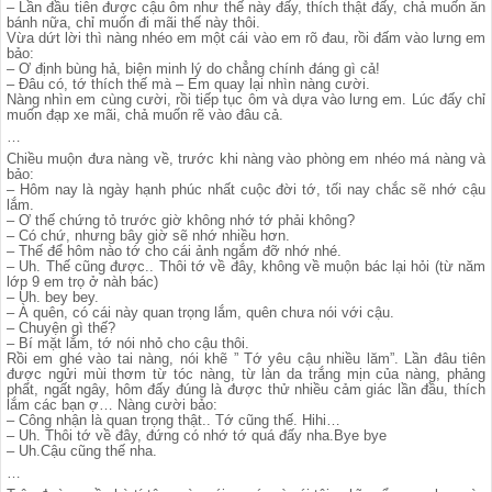
– Lần đầu tiên được cậu ôm như thế này đấy, thích thật đấy, chả muốn ăn
bánh nữa, chỉ muốn đi mãi thế này thôi.
Vừa dứt lời thì nàng nhéo em một cái vào em rõ đau, rồi đấm vào lưng em
bảo:
– Ơ định bùng hả, biện minh lý do chẳng chính đáng gì cả!
– Đâu có, tớ thích thế mà – Em quay lại nhìn nàng cười.
Nàng nhìn em cùng cười, rồi tiếp tục ôm và dựa vào lưng em. Lúc đấy chỉ
muốn đạp xe mãi, chả muốn rẽ vào đâu cả.
…
Chiều muộn đưa nàng về, trước khi nàng vào phòng em nhéo má nàng và
bảo:
– Hôm nay là ngày hạnh phúc nhất cuộc đời tớ, tối nay chắc sẽ nhớ cậu
lắm.
– Ơ thế chứng tỏ trước giờ không nhớ tớ phải không?
– Có chứ, nhưng bây giờ sẽ nhớ nhiều hơn.
– Thế để hôm nào tớ cho cái ảnh ngắm đỡ nhớ nhé.
– Uh. Thế cũng được.. Thôi tớ về đây, không về muộn bác lại hỏi (từ năm
lớp 9 em trọ ở nàh bác)
– Uh. bey bey.
– À quên, có cái này quan trọng lắm, quên chưa nói với cậu.
– Chuyện gì thế?
– Bí mặt lắm, tớ nói nhỏ cho cậu thôi.
Rồi em ghé vào tai nàng, nói khẽ ” Tớ yêu cậu nhiều lăm”. Lần đâu tiên
được ngửi mùi thơm từ tóc nàng, từ làn da trắng mịn của nàng, phảng
phẩt, ngất ngây, hôm đấy đúng là được thử nhiều cảm giác lần đầu, thích
lắm các bạn ợ… Nàng cười bảo:
– Công nhận là quan trọng thật.. Tớ cũng thế. Hihi…
– Uh. Thôi tớ về đây, đứng có nhớ tớ quá đấy nha.Bye bye
– Uh.Cậu cũng thế nha.
…