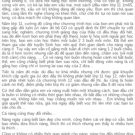
cũng không ít, có đứa nói nàng học bình thường, chả có vẹo gì, không
xứng với em, có kẻ lại bảo em xấu trai, mọt sách (đầu năm lớp 11 1m65,
48kg, cận thị, xấu vờ lờ) không đáng để nàng yêu. Bọn em thì chả quan
tâm, cùng lắm thì nghe chúng nó khen thôi, chứ chê thì tụi nó toàn nói sau
lưng, có đứa mách thì cũng không quan tâm.
Năm lớp 11, cường độ cũng như chương trình học của bọn em phải nói là
tăng gấp đôi luôn (vì năm đó bộ GD có quyết định thi ĐH chuyển từ viết
sang trắc nghiệm, chương trình giảng dạy của thầy cô đều thay đổi hêt,
sau đó đến lượt bọn em phải thay đổi theo), toán lý hóa sinh ngoài giờ học
trên lớp, bọn em còn học thêm mỗi tuần 2 3 buổi mỗi môn. Đã thế em
tham gia vào đội tuyển Sinh học nên quỹ thời gian dành cho nàng ngày
càng ít. Tuy vậy em vẫn cố gắng một tuần đi chới với nàng 1 2 buổi chiều,
dù là ít hơn trước nhưng vẫn đủ để quan tâm đến nàng, chăm sóc (về mặt
tình cảm) cho nàng, … Có vẻ nàng hơi buồn nhưng hoàn cảnh nó bắt buộc
thế, em cũng chẳng biết phải làm sao nữa, chỉ biết động viên nàng là cố
gắng học cũng chỉ vì tương lai sau này của 2 đứa…
Tiếc là năm đó mặc dù đầu tư khá nhiều nhưng chỉ được giải khuyến
khích cấp quốc gia (vì đợt đấy thi không phân biệt lớp 11 hay 12, nên bọn
em phải nhét luôn cả chương trình 12 vào đầu để thi, âu cũng là hoàn
cảnh nó thế), điểm phẩy trên lớp thì có giảm nhưng vẫn đầu 8 đít nửa trên.
Cứ thế dần dần giữa em và nàng xuất hiện một khoảng cách, ban đầu chỉ
là buồn vì không có nhiều thời gian bên nhau, rồi bắt đầu có những chuyện
ngại nói, không tiện nói, hay chẳng muốn nói với nhau… Em không biết
giải quyết thế nào nữa, giá mà ngày đấy biết voz thì lên nhờ các bạn tư
vấn cho rồi…
Cả nàng cũng thay đổi nhiều…
Nàng ngày càng biết làm đẹp cho mình, cộng thêm cái vẻ đẹp có sẵn, biết
bao nhiêu đứa thích nàng, thích thì có thích nhưng em thấy lo nhiều hơn
là thích…
Cũng vì không có nhiều thời gian giành cho nàng, nàng tìm đến những đứa