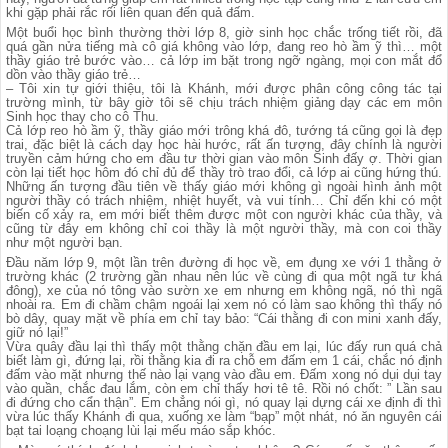
khi gặp phải rắc rối liên quan đến quả đấm.
Một buổi học bình thường thời lớp 8, giờ sinh học chắc trống tiết rồi, đã
quá gần nửa tiếng mà cô giá không vào lớp, đang reo hò ầm ỹ thì… một
thầy giáo trẻ bước vào… cả lớp im bặt trong ngỡ ngàng, mọi con mắt đổ
dồn vào thầy giáo trẻ…
– Tôi xin tự giới thiệu, tôi là Khánh, mới được phân công công tác tại
trường mình, từ bây giờ tôi sẽ chịu trách nhiệm giảng dạy các em môn
Sinh học thay cho cô Thu.
Cả lớp reo hò ầm ỹ, thầy giáo mới trông khá đô, tướng tá cũng gọi là đẹp
trai, đặc biệt là cách dạy học hài hước, rất ấn tượng, đây chính là người
truyền cảm hứng cho em đầu tư thời gian vào môn Sinh đấy ợ. Thời gian
còn lại tiết học hôm đó chỉ đủ để thầy trò trao đổi, cả lớp ai cũng hứng thú.
Những ấn tượng đầu tiên về thấy giáo mới không gì ngoài hình ảnh một
người thầy có trách nhiệm, nhiệt huyết, và vui tính… Chỉ đến khi có một
biến cố xảy ra, em mới biết thêm được một con người khác của thầy, và
cũng từ đây em không chỉ coi thầy là một người thầy, mà con coi thầy
như một người bạn.
Đầu năm lớp 9, một lần trên đường đi học về, em đụng xe với 1 thằng ở
trường khác (2 trường gần nhau nên lúc về cùng đi qua một ngã tư khá
đông), xe của nó tông vào sườn xe em nhưng em không ngã, nó thì ngã
nhoài ra. Em đi chầm chậm ngoái lại xem nó có làm sao không thì thấy nó
bò dây, quay mặt về phía em chỉ tay bảo: “Cái thằng đi con mini xanh đấy,
giữ nó lại!”
Vừa quây đầu lại thì thấy một thằng chặn đầu em lại, lúc đấy run quá chả
biết làm gì, đứng lại, rồi thằng kia đi ra chỗ em đấm em 1 cái, chắc nó định
đấm vào mặt nhưng thế nào lại vạng vào đầu em. Đấm xong nó dụi dụi tay
vào quần, chắc đau lắm, còn em chỉ thấy hơi tê tê. Rồi nó chốt: ” Lần sau
đi đứng cho cẩn thận”. Em chẳng nói gì, nó quay lại dựng cái xe định đi thì
vừa lúc thấy Khánh đi qua, xuống xe làm “bạp” một nhát, nó ăn nguyên cái
bạt tai loạng choạng lùi lại mếu máo sắp khóc.