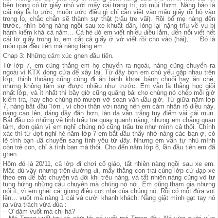
bên trong có tờ giấy nhỏ với mấy cái trang trí, có mùi thơm. Nàng bảo là
cái này là lọ ước, muốn ước điều gì chỉ cần viết vào mẩu giấy rồi bỏ vào
trong lọ, chắc chắn sẽ thành sự thật (trẩu tre vãi). Rồi bố mẹ nàng đến
trước, nhìn bóng nàng ngồi sau xe khuất dần, lòng lại nặng trĩu về vụ bị
hành kiểm khá cả năm… Cả hè đó em viết nhiều điều lắm, đến nỗi viết hết
cái tờ giấy trong lọ, em cắt cả giấy ở vở viết rồi cho vào (hài), … Đó là
món quà đầu tiên mà nàng tặng em.
Chap 3: Những cảm xúc ghen đầu tiên.
Từ lớp 7, em cùng thằng em họ chuyển ra ngoài, nàng cũng chuyển ra
ngoài vì KTX đóng cửa để xây lại. Từ đây bọn em chủ yếu gặp nhau trên
lớp, thỉnh thoảng cũng cùng đi ăn bánh khoai bánh chuối hay ăn chè,
nhưng không tâm sự được nhiều như trước. Em vẫn là thằng học giỏi
nhất lớp, và ít nhất thì bầy giờ cũng quăng bài cho chúng nó chép mỗi giờ
kiểm tra, hay cho chúng nó mượn vở soạn văn đầu giờ. Từ giữa năm lớp
7, nàng bắt đầu “lớn”, vì chới thân với nàng nên em cảm nhận rõ điều này,
nàng cao lên, dáng dầy đặn hơn, làn da vẫn trắng tuy điểm vài cái mụn.
Bắt đầu có những vệ tinh trẩu tre quay quanh nàng, nhưng em chẳng quan
tâm, đơn giản vì em nghĩ chúng nó cũng trẩu tre như mình cả thôi. Chính
xác thì từ đợt nghỉ hè năm lớp 7 em bắt đầu thấy nhớ nàng các bạn ợ, có
lẽ tình bạn đã chuyển sang tình yêu từ đây. Nhưng em vẫn tự nhủ mình
còn trẻ con, chỉ à tình bạn mà thôi. Cho đến năm lớp 8, lần đầu tiên em đã
ghen.
Hôm đó là 20/11, cả lớp đi chơi cố giáo, tất nhiên nàng ngồi sau xe em.
Mặc dù vậy nhưng trên đường đi, mấy thằng con trai cùng lớp cứ đạp xe
theo em để bắt chuyện và đôi khi trêu nàng, và tất nhiên nàng cũng vô tư
tung hứng những câu chuyện mà chúng nó nói. Em cũng tham gia nhưng
nói ít, vì em ghét cái giọng điệu cợt nhả của chúng nó. Rồi có một đứa vọt
lên… vuốt má nàng 1 cái và cười khanh khách. Nàng giật mình gạt tay nó
ra vừa trách vừa đùa :
– Ơ dám vuốt má chị hả?