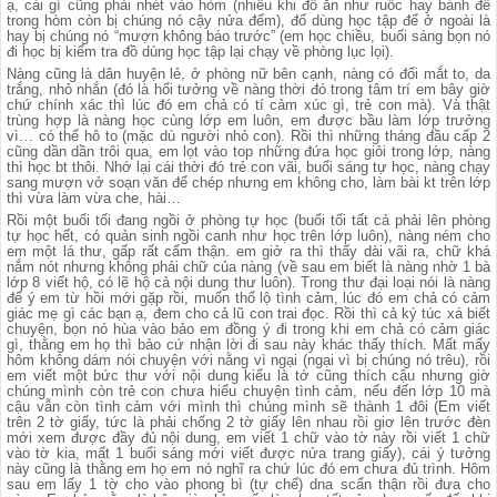
ạ, cái gì cũng phải nhét vào hòm (nhiều khi đồ ăn như ruốc hay bánh để
trong hòm còn bị chúng nó cậy nửa đếm), đố dùng học tập để ở ngoài là
hay bị chúng nó “mượn không báo trước” (em học chiều, buối sáng bọn nó
đi học bị kiểm tra đồ dùng học tập lại chạy về phòng lục lọi).
Nàng cũng là dân huyện lẻ, ở phòng nữ bên cạnh, nàng có đổi mắt to, da
trắng, nhỏ nhắn (đó là hổi tưởng về nàng thời đó trong tâm trí em bây giờ
chứ chính xác thì lúc đó em chả có tí cảm xúc gì, trẻ con mà). Và thật
trùng hợp là nàng học cùng lớp em luôn, em được bầu làm lớp trưởng
vì… có thể hô to (mặc dù người nhỏ con). Rồi thì những tháng đầu cấp 2
cũng dần dần trôi qua, em lọt vào top những đứa học giỏi trong lớp, nàng
thì học bt thôi. Nhớ lại cái thời đó trẻ con vãi, buổi sáng tự học, nàng chạy
sang mượn vở soạn văn để chép nhưng em không cho, làm bài kt trên lớp
thì vừa làm vừa che, hài…
Rồi một buổi tối đang ngồi ở phòng tự học (buổi tối tất cả phải lên phòng
tự học hết, có quản sinh ngồi canh như học trên lớp luôn), nàng ném cho
em một lá thư, gấp rất cẩm thận. em giở ra thì thấy dài vãi ra, chữ khá
nắm nót nhưng không phải chữ của nàng (về sau em biết là nàng nhờ 1 bà
lớp 8 viết hộ, có lẽ hộ cả nội dung thư luôn). Trong thư đại loại nói là nàng
để ý em từ hồi mới gặp rồi, muốn thổ lộ tình cảm, lúc đó em chả có cảm
giác mẹ gì các bạn ạ, đem cho cả lũ con trai đọc. Rồi thì cả ký túc xá biết
chuyện, bọn nó hùa vào bảo em đồng ý đi trong khi em chả có cảm giác
gì, thằng em họ thì bảo cứ nhận lời đi sau này khác thấy thích. Mất mấy
hôm không dám nói chuyện với nằng vì ngại (ngại vì bị chúng nó trêu), rồi
em viết một bức thư với nội dung kiểu là tớ cũng thích cậu nhưng giờ
chúng mình còn trẻ con chưa hiểu chuyện tình cảm, nếu đến lớp 10 mà
cậu vẫn còn tình cảm với mình thì chúng mình sẽ thành 1 đôi (Em viết
trên 2 tờ giấy, tức là phải chống 2 tờ giấy lên nhau rồi giơ lên trước đèn
mới xem được đầy đủ nội dung, em viết 1 chữ vào tờ này rồi viết 1 chữ
vào tờ kia, mất 1 buổi sáng mới viết được nửa trang giấy), cái ý tưởng
này cũng là thằng em họ em nó nghĩ ra chứ lúc đó em chưa đủ trình. Hôm
sau em lấy 1 tờ cho vào phong bì (tự chế) dna scẩn thận rồi đưa cho