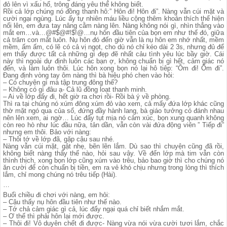
đỏ lên vì xấu hổ, trông đáng yêu thế không biết.
Rồi cả lớp chúng nó đồng thanh hô:” Hôn đi! Hôn đi”. Nàng vẫn cúi mặt và
cười ngại ngùng. Lúc ấy tự nhiên máu liều cộng thêm khoản thích thể hiện
nổi lên, em đưa tay nâng cằm nàng lên. Nàng không nói gì, nhìn thẳng vào
mắt em…và…@#$@#!$!@…nụ hôn đầu tiên của bọn em như thế đó, giữa
cả trăm con mắt luôn. Nụ hôn đó đến giờ vẫn là nụ hôn em nhớ nhất, mềm
mềm, ấm ấm, có lẽ có cả vị ngọt, cho dù nó chỉ kéo dài 2 3s, nhưng đủ để
em thấy được tất cả những gì đẹp đẽ nhất cảu tình yêu lúc bầy giờ. Cái
này thì ngoài dự định luôn các bạn ợ, không chuẩn bị gì hết, cảm giác nó
đến, và làm luôn thôi. Lúc hôn xong bọn nó lại hô tiêp: “Ôm đi! Ôm đi”.
Đang định vòng tay ôm nàng thì bà hiệu phó chen vào hỏi:
– Có chuyện gì mà tập trung đông thế?
– Không có gì đâu ạ- Cả lũ đồng loạt thanh minh.
– Ai về lớp đấy đi, hết giờ ra chơi rồi- Rồi bà ý về phòng.
Thì ra tại chúng nó xúm đông xúm đỏ vào xem, cả mấy đứa lớp khác cũng
thờ mặt ngó qua của sổ, đứng đầy hành lang, bà giáo tưởng có đánh nhau
nên lên xem, ai ngờ… Lúc đấy tụt mịa nó cảm xúc, bọn xung quanh không
còn reo hò như lúc đầu nữa, tản dần, vẫn còn vài đứa động viên ” Tiếp đi”
nhưng em thôi. Bảo với nàng:
– Thôi tớ về lớp đã, gặp cậu sau nhé.
Nàng vẫn cúi mặt, gật nhẹ, bẽn lẽn lắm. Dù sao thì chuyện cũng đã rồi,
không biết nàng thấy thế nào, hỏi sau vậy. Về đến lớp mà tim vẫn còn
thình thịch, xong bọn lớp cũng xúm vào trêu, bảo bao giờ thì cho chúng nó
ăn cười để còn chuẩn bị tiền, em ra vẻ khó chịu nhưng trong lòng thì thích
lắm, chỉ mong chúng nó trêu tiếp (Hài).
…
Buổi chiều đi chơi với nàng, em hỏi:
– Cậu thấy nụ hôn đầu tiên như thế nào.
– Tớ chả cảm giác gì cả, lúc đấy ngại quá chỉ biết nhắm mắt.
– Ơ thế thì phải hôn lại mới được.
– Thôi đi! Vô duyên chết đi được- Nàng vừa nói vừa cười tươi lắm, chắc