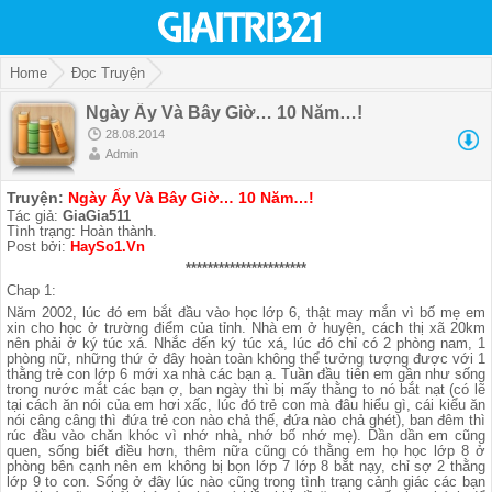
Home
Đọc Truyện
Ngày Ấy Và Bây Giờ… 10 Năm…!
28.08.2014
Admin
Truyện:
Ngày Ấy Và Bây Giờ… 10 Năm…!
Tác giả:
GiaGia511
Tình trạng: Hoàn thành.
Post bởi:
HaySo1.Vn
**********************
Chap 1:
Năm 2002, lúc đó em bắt đầu vào học lớp 6, thật may mắn vì bố mẹ em
xin cho học ở trường điểm của tỉnh. Nhà em ở huyện, cách thị xã 20km
nên phải ở ký túc xá. Nhắc đến ký túc xá, lúc đó chỉ có 2 phòng nam, 1
phòng nữ, những thứ ở đây hoàn toàn không thể tưởng tượng được với 1
thằng trẻ con lớp 6 mới xa nhà các bạn ạ. Tuần đầu tiên em gần như sống
trong nước mắt các bạn ợ, ban ngày thì bị mấy thằng to nó bắt nạt (có lẽ
tại cách ăn nói của em hơi xấc, lúc đó trẻ con mà đâu hiểu gì, cái kiểu ăn
nói câng câng thì đứa trẻ con nào chả thế, đứa nào chả ghét), ban đêm thì
rúc đầu vào chăn khóc vì nhớ nhà, nhớ bố nhớ mẹ). Dần dần em cũng
quen, sống biết điều hơn, thêm nữa cũng có thằng em họ học lớp 8 ở
phòng bên cạnh nên em không bị bọn lớp 7 lớp 8 bắt nạy, chỉ sợ 2 thằng
lớp 9 to con. Sống ở đây lúc nào cũng trong tình trạng cảnh giác các bạn