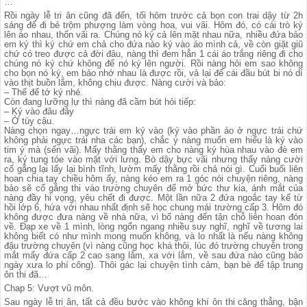
…
Rồi ngày lễ tri ân cũng đã đến, tối hôm trước cả bọn con trai dậy từ 2h
sáng để đi bẻ trộm phượng làm vòng hoa, vui vãi. Hôm đó, có cái trò ký
lên áo nhau, thốn vãi ra. Chúng nó ký cả lên mặt nhau nữa, nhiều đứa bảo
em ký thì ký chứ em chả cho đứa nào ký vào áo mình cả, về còn giặt giũ
chứ có treo được cả đời đâu, nàng thì đem hẳn 1 cái áo trắng riêng đi cho
chúng nó ký chứ không để nó ký lên người. Rồi nàng hỏi em sao không
cho bọn nó ký, em bảo nhớ nhau là được rồi, vả lại để cái đầu bút bi nó dí
vào thịt buồn lắm, không chịu được. Nàng cười và bảo:
– Thế để tớ ký nhé.
Còn đang lưỡng lự thì nàng đã cầm bút hỏi tiếp:
– Ký vào đâu đây
– Ờ tùy cậu.
Nàng chọn ngay…ngực trái em ký vào (ký vào phần áo ở ngực trái chứ
không phải ngực trái nha các bạn), chắc ý nàng muốn em hiểu là ký vào
tim ý mà (sến vãi). Mấy thằng thấy em cho nàng ký hùa nhau vào đè em
ra, ký tung tóe vào mặt với lưng. Bò dậy bực vãi nhưng thấy nàng cười
cố gắng lại lấy lại bình tĩnh, lườm mấy thằng rồi chả nói gì. Cuổi buổi liên
hoan chia tay chiều hôm ấy, nàng kéo em ra 1 góc nói chuyện riêng, nàng
bảo sẽ cố gắng thi vào trường chuyên để mở bức thư kia, ánh mắt của
nàng đầy hi vọng, yêu chết đi được. Một lần nữa 2 đứa ngoắc tay kể từ
hồi lớp 6, hứa với nhau nhất định sẽ học chung mái trường cấp 3. Hôm đó
không được đưa nàng về nhà nữa, vì bố nàng đến tận chỗ liên hoan đón
về. Đạp xe về 1 mình, lòng ngổn ngang nhiều suy nghĩ, nghĩ về tương lai
không biết có như mình mong muốn không, và lo nhất là nếu nàng không
đậu trường chuyên (vì nàng cũng học khá thôi, lúc đó trường chuyên trong
mắt mấy đứa cấp 2 cao sang lắm, xa với lắm, về sau đứa nào cũng bảo
ngày xưa lo phí công). Thôi gác lại chuyện tình cảm, bạn bè để tập trung
ôn thi đã…
Chap 5: Vượt vũ môn.
Sau ngày lễ tri ân, tất cả đều bước vào không khí ôn thi căng thẳng, bận