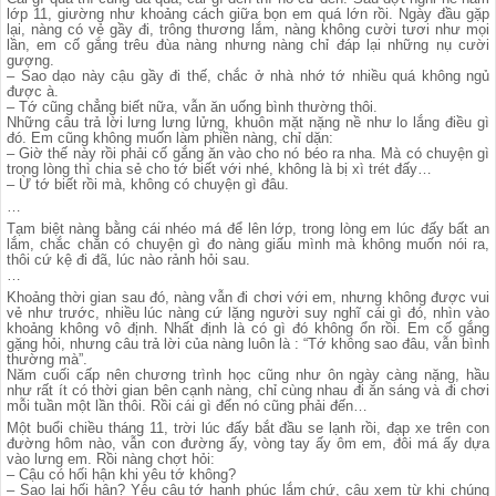
lớp 11, giường như khoảng cách giữa bọn em quá lớn rồi. Ngày đầu gặp
lại, nàng có vẻ gầy đi, trông thương lắm, nàng không cười tươi như mọi
lần, em cố gắng trêu đùa nàng nhưng nàng chỉ đáp lại những nụ cười
gượng.
– Sao dạo này cậu gầy đi thế, chắc ở nhà nhớ tớ nhiều quá không ngủ
được à.
– Tớ cũng chẳng biết nữa, vẫn ăn uống bình thường thôi.
Những câu trả lời lưng lưng lửng, khuôn mặt nặng nề như lo lắng điều gì
đó. Em cũng không muốn làm phiền nàng, chỉ dặn:
– Giờ thế này rồi phải cố gắng ăn vào cho nó béo ra nha. Mà có chuyện gì
trong lòng thì chia sẻ cho tớ biết với nhé, không là bị xì trét đấy…
– Ừ tớ biết rồi mà, không có chuyện gì đâu.
…
Tạm biệt nàng bằng cái nhéo má để lên lớp, trong lòng em lúc đấy bất an
lắm, chắc chắn có chuyện gì đo nàng giấu mình mà không muốn nói ra,
thôi cứ kệ đi đã, lúc nào rảnh hỏi sau.
…
Khoảng thời gian sau đó, nàng vẫn đi chơi với em, nhưng không được vui
vẻ như trước, nhiều lúc nàng cứ lặng người suy nghĩ cái gì đó, nhìn vào
khoảng không vô định. Nhất định là có gì đó không ổn rồi. Em cố gắng
gặng hỏi, nhưng câu trả lời của nàng luôn là : “Tớ không sao đâu, vẫn bình
thường mà”.
Năm cuối cấp nên chương trình học cũng như ôn ngày càng nặng, hầu
như rất ít có thời gian bên cạnh nàng, chỉ cùng nhau đi ăn sáng và đi chơi
mỗi tuần một lần thôi. Rồi cái gì đến nó cũng phải đến…
Một buổi chiều tháng 11, trời lúc đấy bắt đầu se lạnh rồi, đạp xe trên con
đường hôm nào, vẫn con đường ấy, vòng tay ấy ôm em, đôi má ấy dựa
vào lưng em. Rồi nàng chợt hỏi:
– Cậu có hối hận khi yêu tớ không?
– Sao lại hối hận? Yêu cậu tớ hạnh phúc lắm chứ, cậu xem từ khi chúng