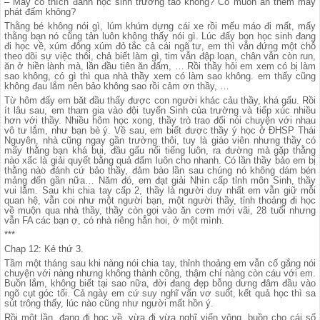
– Mày có thích đánh học sinh trường tao không? Có muốn ăn thêm mấy
phát đấm không?
Thằng bé không nói gì, lúm khúm dựng cái xe rồi mếu máo đi mất, mấy
thằng bạn nó cũng tản luôn không thấy nói gì. Lúc đấy bọn học sinh đang
đi học về, xúm đông xúm đỏ tắc cả cái ngã tư, em thì vẫn đứng một chỗ
theo dõi sự việc thôi, chả biết làm gì, tim vẫn đập loạn, chân vẫn còn run,
ăn ở hiền lành mà, lần đầu tiên ăn đấm, … Rồi thầy hỏi em xem có bị làm
sao không, có gì thì qua nhà thầy xem có làm sao không. em thấy cũng
không đau lắm nên bảo không sao rồi cảm ơn thầy, …
Từ hôm đấy em băt đầu thấy được con người khác cảu thầy, khá gấu. Rồi
ít lâu sau, em tham gia vào đội tuyển Sinh của trường và tiếp xúc nhiều
hơn với thầy. Nhiều hôm học xong, thầy trò trao đổi nói chuyện với nhau
vô tư lắm, như bạn bè ý. Về sau, em biết được thầy ý học ở ĐHSP Thái
Nguyên, nhà cũng ngay gần trường thôi, tuy là giáo viên nhưng thầy có
mấy thằng bạn khá bụi, đầu gấu nối tiếng luôn, ra đường mà gặp thằng
nào xấc là giải quyết bằng quả đấm luôn cho nhanh. Có lần thầy bảo em bị
thằng nào đánh cứ bảo thầy, đảm bào lần sau chúng nó không dám bén
mảng đến gần nữa… Năm đó, em đạt giải Nhìn cấp tỉnh môn Sinh, thầy
vui lắm. Sau khi chia tay cấp 2, thầy là người duy nhất em vẫn giữ mỗi
quan hệ, vẫn coi như một người bạn, một người thầy, tỉnh thoảng đi học
về muộn qua nhà thầy, thầy còn gọi vào ăn cơm mới vãi, 28 tuổi nhưng
vẫn FA các bạn ợ, có nhà riêng hẳn hoi, ở một mình.
***
Chap 12: Kẻ thứ 3.
Tầm một tháng sau khi nàng nói chia tay, thỉnh thoảng em vẫn cố gắng nói
chuyện với nàng nhưng không thành công, thậm chí nàng còn cáu với em.
Buồn lắm, không biết tại sao nữa, đời đang đẹp bỗng dưng đâm đầu vào
ngõ cụt góc tối. Cả ngày em cứ suy nghĩ vẩn vơ suốt, kết quả học thì sa
sút trông thấy, lúc nào cũng như người mất hồn ý.
Rồi một lần, đang đi học về, vừa đi vừa nghĩ viển vông, buồn cho cái số