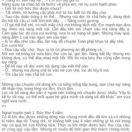
– Trang ơi, bên này nè… – Em với tay gọi to.
Nàng quay lại chào bố rồi bước về phía em, nở nụ cười hạnh phúc.
– Giờ tớ mở bức thư được chưa?
– Tất nhiên, tớ tưởng cậu phải mở từ lúc biết tin thi đậu chứ.
– Sao cậu đoán trúng ý tớ thế… Nhưng mà đọc tớ chả hiểu gì, đang định
lên hỏi tội cậu vì viết linh tinh đây… – Nàng cười gượng.
– Ơ gà thế thế nhỉ, có mỗi mấy chữ mà không dịch nổi- Em mạnh dạn đưa
tay nhéo má nàng một cái. Lần đầu tiên em chạm vào má nàng đấy ạ.
Cảm giác lúc đó vừa vui sướng, vừa lo sợ nàng sẽ giận. Nhưng may quá,
nàng đấm 1 cái vào ngực em vào bảo :
– Ai to đầu như cậu đâu, lần này đỗ chuyên Toán phải khao tớ đấy nhé.
Em cười trừ:
– Đùa cậu vậy chứ, thực ra tớ có phương án đề phòng cả…
Rồi em rút trong túi nửa bức thư còn lại, giơ lên. Nàng bắt lấy nhưng em
không đưa, cứ thế đùa nhau một hồi. Rồi thì nửa bức thư cũng nằm trong
tay nàng.
– Để tối nay về đọc xem nội dung cậu viết thế nào.
– Ờ.. nhưng mà đừng chê tớ văn trẻ con nhé, lúc đó lớp 6 mà.
– Thì cậu lúc nào chả trẻ con.
…
Những câu chuyên chỉ dừng khi có tiếng trống tập trung, tạm chia tay nàng
để nhận lớp, trong lòng vui lắm, thích lắm.
Lúc về bố nàng đợi sẵn ở ngoài nên không nói chuyện được nhiều.”Vậy là
kể từ tối nay, có thể mối quan hệ giữa mình và nàng sẽ đổi khác” em vừa
nghĩ vừa cười…
***
Ngoại truyện part 1: Bức thư 4 năm.
Có lẽ khi đọc được những dòng này chúng mình đều đã lớn và có những
kỉ niệm đẹp rồi Trang nhỉ, tớ không biết sau 4 năm những gì tớ nói trong
này có quá trẻ con không nữa. Thực ra khi nhân được bức thư của cậu,
tớ cũng quý cậu lắm. Nhưng tớ muốn để thời gian thử thách chúng mình,