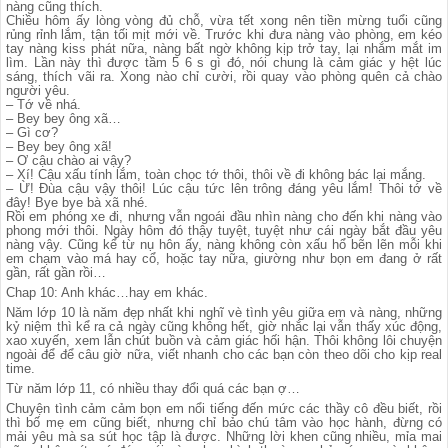
nàng cũng thích.
Chiều hôm ấy lòng vòng đủ chỗ, vừa tết xong nên tiền mừng tuổi cũng
rủng rỉnh lắm, tận tối mịt mới về. Trước khi đưa nàng vào phòng, em kéo
tay nàng kiss phát nữa, nàng bất ngờ không kịp trở tay, lại nhắm mắt im
lìm. Lần này thì được tầm 5 6 s gì đó, nói chung là cảm giác y hệt lúc
sáng, thích vãi ra. Xong nào chỉ cười, rồi quay vào phòng quên cả chào
người yêu.
– Tớ về nhá.
– Bey bey ông xã…
– Gì cơ?
– Bey bey ông xã!
– Ơ cậu chào ai vậy?
– Xí! Cậu xấu tính lắm, toàn chọc tớ thôi, thôi về đi không bác lại mắng.
– Ừ! Đùa cậu vậy thôi! Lúc cậu tức lên trông đáng yêu lắm! Thôi tớ về
đây! Bye bye bà xã nhé.
Rồi em phóng xe đi, nhưng vẫn ngoái đầu nhìn nàng cho đến khi nàng vào
phong mới thôi. Ngày hôm đó thậy tuyệt, tuyệt như cái ngày bắt đầu yêu
nàng vậy. Cũng kể từ nụ hôn ấy, nàng không còn xấu hổ bẽn lẽn mỗi khi
em chạm vào má hay cổ, hoặc tay nữa, giường như bọn em đang ở rất
gần, rất gần rồi…
Chap 10: Anh khác…hay em khác.
Năm lớp 10 là năm đẹp nhất khi nghĩ vè tình yêu giữa em và nàng, những
kỷ niệm thì kể ra cả ngày cũng không hết, giờ nhắc lại vẫn thấy xúc động,
xao xuyến, xem lẫn chút buồn và cảm giác hối hận. Thôi không lôi chuyện
ngoài để để câu giờ nữa, viết nhanh cho các bạn còn theo dõi cho kịp real
time.
Từ năm lớp 11, có nhiều thay đổi quá các bạn ợ…
Chuyện tình cảm cảm bọn em nổi tiếng đến mức các thầy cô đều biết, rồi
thì bố mẹ em cũng biết, nhưng chỉ bảo chú tâm vào học hành, đừng có
mải yêu mà sa sút học tập là được. Những lời khen cũng nhiều, mỉa mai