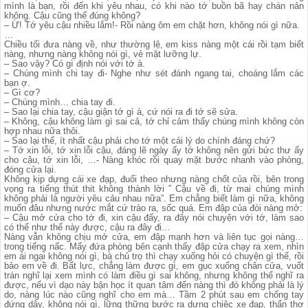
mình là bạn, rồi đến khi yêu nhau, có khi nào tớ buồn bã hay chán nản
không. Cậu cũng thế đúng không?
– Ừ! Tớ yêu cậu nhiều lắm!- Rồi nàng ôm em chặt hơn, không nói gì nữa.
…
Chiều tối đưa nàng về, như thường lệ, em kiss nàng một cái rồi tạm biết
nàng, nhưng nàng không nói gì, vẻ mặt lưỡng lự.
– Sao vậy? Có gì định nói với tớ à.
– Chúng mình chi tay đi- Nghe như sét đánh ngang tai, choáng lắm các
bạn ợ.
– Gì cơ?
– Chúng mình… chia tay đi.
– Sao lại chia tay, cậu giận tớ gì à, cứ nói ra đi tớ sẽ sửa.
– Không, cậu không làm gì sai cả, tớ chỉ cảm thấy chúng mình không còn
hợp nhau nữa thôi.
– Sao lại thế, ít nhất cậu phải cho tớ một cái lý do chính đáng chứ?
– Tớ xin lỗi, tớ xin lỗi cậu, đáng lẽ ngày ấy tớ không nên gửi bức thư ấy
cho cậu, tớ xin lỗi, …- Nàng khóc rồi quay mặt bước nhanh vào phòng,
đóng cửa lại.
Không kịp dựng cái xe đạp, đuổi theo nhưng nàng chốt của rồi, bên trong
vọng ra tiếng thút thit không thành lời ” Cậu về đi, từ mai chúng mình
không phải là người yêu cảu nhau nữa”. Em chẳng biết làm gì nữa, không
muốn đâu nhưng nước mắt cứ trào ra, sốc quá. Em đập của đòi nàng mở:
– Cậu mở cửa cho tớ đi, xin cậu đấy, ra đây nói chuyện với tớ, làm sao
có thể như thế này được, cậu ra đây đi…
Nàng vẫn không chịu mở cửa, em đập mạnh hơn và liên tục gọi nàng…
trong tiếng nấc. Mấy đứa phòng bên cạnh thấy đập cửa chạy ra xem, nhìn
em ái ngại không nói gì, bà chủ trọ thì chạy xuống hỏi có chuyện gì thế, rồi
bảo em về đi. Bất lực, chẳng làm được gì, em gục xuống chân cửa, vuốt
trán nghĩ lại xem mình có làm điều gì sai không, nhưng không thể nghĩ ra
được, nếu vì dạo này bận học ít quan tâm đến nàng thì đó không phải là lý
do, nàng lúc nào cũng nghĩ cho em mà… Tầm 2 phút sau em chống tay
đứng dậy, không nói gì, lững thững bước ra dựng chiệc xe đạp, thẩn thơ