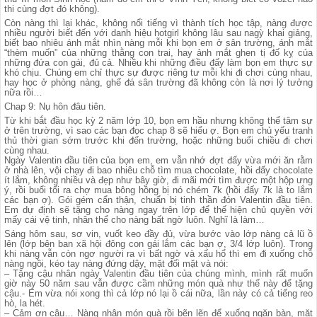
thi cùng đợt đó không).
Còn nàng thì lại khác, không nổi tiếng vì thành tích học tập, nàng được
nhiều người biết đến với danh hiệu hotgirl không lâu sau nagỳ khai giảng,
biết bao nhiêu ánh mắt nhìn nàng mỗi khi bọn em ở sân trường, ánh mắt
“thèm muốn” của những thằng con trai, hay ảnh mắt ghen tị đố kỵ của
những đứa con gái, đủ cả. Nhiều khi những điều đấy làm bọn em thực sự
khó chịu. Chúng em chỉ thực sự được riêng tư mỗi khi đi chơi cùng nhau,
hay học ở phòng nàng, ghế đá sân trường đã không còn là nơi lý tưởng
nữa rồi…
Chap 9: Nụ hôn đâu tiên.
Từ khi bắt đầu học kỳ 2 năm lớp 10, bọn em hầu nhưng không thể tâm sự
ở trên trường, vì sao các bạn đọc chap 8 sẽ hiểu ợ. Bọn em chủ yếu tranh
thủ thời gian sớm trước khi đến trường, hoặc những buổi chiều đi chơi
cùng nhau.
Ngày Valentin đầu tiên của bọn em, em vẫn nhớ đợt đấy vừa mới ăn rằm
ở nhà lên, vội chạy đi bao nhiêu chỗ tìm mua chocolate, hồi đấy chocolate
ít lắm, không nhiều và đẹp như bây giờ, đi mãi mới tìm được một hộp ưng
ý, rồi buổi tối ra chợ mua bông hồng bị nó chém 7k (hồi đấy 7k là to lắm
các bạn ợ). Gói gém cẩn thận, chuẩn bị tinh thần đón Valentin đầu tiên.
Em dự định sẽ tặng cho nàng ngay trên lớp để thế hiện chủ quyền với
mấy cái vệ tinh, nhân thể cho nàng bất ngờ luôn. Nghĩ là làm…
Sáng hôm sau, sơ vin, vuốt keo đầy đủ, vừa bước vào lớp nàng cả lũ ồ
lên (lớp bên ban xã hội đông con gái lắm các bạn ợ, 3/4 lớp luôn). Trong
khi nàng vẫn còn ngơ người ra vì bất ngờ và xấu hổ thì em đi xuống chỗ
nàng ngồi, kéo tay nàng đứng dậy, mặt đối mặt và nói:
– Tặng cậu nhân ngày Valentin đầu tiên của chúng mình, mình rất muốn
giờ này 50 năm sau vẫn được cầm những món quà như thế này để tặng
cậu.- Em vừa nói xong thì cả lớp nó lại ồ cái nữa, lần này có cả tiếng reo
hò, la hét.
– Cảm ơn cậu… Nàng nhận món quà rồi bẽn lẽn để xuống ngăn bàn, mặt