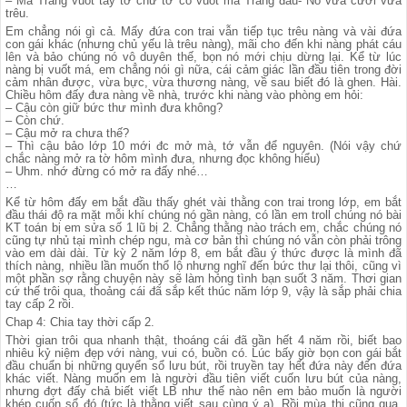
– Má Trang vuốt tay tớ chứ tớ có vuốt má Trang đâu- Nó vừa cười vừa
trêu.
Em chẳng nói gì cả. Mấy đứa con trai vẫn tiếp tục trêu nàng và vài đứa
con gái khác (nhưng chủ yếu là trêu nàng), mãi cho đến khi nàng phát cáu
lên và bảo chúng nó vô duyên thế, bọn nó mới chịu dừng lại. Kể từ lúc
nàng bị vuốt má, em chẳng nói gì nữa, cái cảm giác lần đầu tiên trong đời
cảm nhân được, vừa bực, vừa thương nàng, về sau biết đó là ghen. Hài.
Chiều hôm đấy đưa nàng về nhà, trước khi nàng vào phòng em hỏi:
– Cậu còn giữ bức thư mình đưa không?
– Còn chứ.
– Cậu mở ra chưa thế?
– Thì cậu bảo lớp 10 mới đc mở mà, tớ vẫn để nguyên. (Nói vậy chứ
chắc nàng mở ra tờ hôm mình đưa, nhưng đọc không hiểu)
– Uhm. nhớ đừng có mở ra đấy nhé…
…
Kể từ hôm đấy em bắt đầu thấy ghét vài thằng con trai trong lớp, em bắt
đầu thái độ ra mặt mỗi khí chúng nó gần nàng, có lần em troll chúng nó bài
KT toán bị em sửa số 1 lũ bị 2. Chẳng thằng nào trách em, chắc chúng nó
cũng tự nhủ tại mình chép ngu, mà cơ bản thì chúng nó vẫn còn phải trông
vào em dài dài. Từ kỳ 2 năm lớp 8, em bắt đầu ý thức được là mình đã
thích nàng, nhiều lần muốn thổ lộ nhưng nghĩ đến bức thư lại thôi, cũng vì
một phần sợ rằng chuyện này sẽ làm hỏng tình bạn suốt 3 năm. Thơi gian
cứ thế trôi qua, thoảng cái đã sắp kết thúc năm lớp 9, vậy là sắp phải chia
tay cấp 2 rồi.
Chap 4: Chia tay thời cấp 2.
Thời gian trôi qua nhanh thật, thoáng cái đã gần hết 4 năm rồi, biết bao
nhiêu kỷ niệm đẹp với nàng, vui có, buồn có. Lúc bấy giờ bọn con gái bắt
đầu chuẩn bị những quyển sổ lưu bút, rồi truyền tay hết đứa này đến đứa
khác viết. Nàng muốn em là người đầu tiên viết cuốn lưu bút của nàng,
nhưng đợt đấy chả biết viết LB như thế nào nên em bảo muốn là người
khép cuốn sổ đó (tức là thằng viết sau cùng ý ạ). Rồi mùa thi cũng qua,