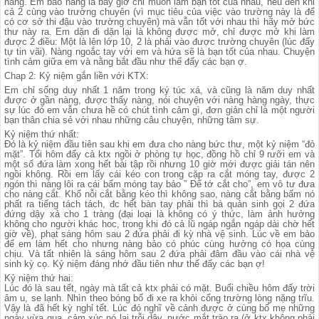
nàng. Em bảo nằng là bây giờ chỉ muốn làm bạn tốt của nhau, nếu đến khi
cả 2 cùng vào trường chuyên (vì mục tiêu của việc vào trường này là để
có cơ sở thi đậu vào trường chuyên) mà vẫn tốt với nhau thì hãy mở bức
thư này ra. Em dặn đi dặn lại là không được mở, chỉ được mở khi làm
được 2 điều: Một là lên lớp 10, 2 là phải vào được trường chuyên (lúc đấy
tự tin vãi). Nàng ngoắc tay với em và hứa sẽ là bạn tốt của nhau. Chuyện
tình cảm giữa em và nằng bắt đầu như thế đấy các bạn ợ.
Chap 2: Kỷ niệm gắn liền với KTX:
Em chỉ sống duy nhất 1 năm trong ký túc xá, và cũng là năm duy nhất
được ở gần nàng, được thấy nàng, nói chuyện với nàng hàng ngày, thực
sự lúc đó em vẫn chưa hề có chút tình cảm gì, đơn giản chỉ là một người
bạn thân chia sẻ với nhau những câu chuyện, những tâm sự.
Kỷ niệm thứ nhất:
Đó là kỷ niệm đầu tiên sau khi em đưa cho nàng bức thư, một kỷ niệm “đỏ
mặt”. Tổi hôm đấy cả ktx ngồi ở phòng tự học, đồng hồ chỉ 9 rưỡi em và
một số đứa làm xong hết bài tập rồi nhưng 10 giờ mới được giải tán nên
ngồi không. Rồi em lấy cái kéo con trong cặp ra cắt móng tay, được 2
ngón thì nàng lôi ra cái bấm móng tay bảo ” Để tớ cắt cho”, em vô tư đưa
cho nàng cắt. Khổ nỗi cắt bằng kéo thì không sao, nàng cắt bằng bấm nó
phất ra tiếng tách tách, đc hết bàn tay phải thì bà quản sinh gọi 2 đứa
đứng dậy xả cho 1 tràng (đại loại là không có ý thức, làm ảnh hưởng
không cho người khác hoc, trong khi đó cả lũ ngáp ngắn ngáp dài chờ hết
giờ về), phạt sáng hôm sau 2 đứa phải đi kỳ nhà vệ sinh. Lúc về em bảo
để em làm hết cho nhưng nàng bảo có phúc cùng hưởng có họa cùng
chịu. Và tất nhiên là sáng hôm sau 2 đứa phải đâm đầu vào cái nhà vệ
sinh kỳ cọ. Kỷ niệm đáng nhớ đầu tiên như thế đấy các bạn ợ!
Kỷ niệm thứ hai:
Lúc đó là sau tết, ngày mà tất cả ktx phải có mặt. Buổi chiều hôm đấy trời
âm u, se lạnh. Nhìn theo bóng bố đi xe ra khỏi cổng trường lòng nặng trĩu.
Vậy là đã hết kỳ nghỉ tết. Lúc đó nghĩ về cảnh được ở cùng bố mẹ những
ngày vừa qua, cảm xúc nó lại trỗi dậy, nước mắt trào ra (ở ktx không phải