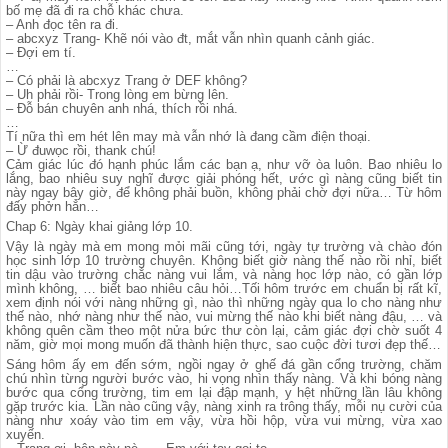
bố mẹ đã đi ra chỗ khác chưa.
– Anh đọc tên ra đi.
– abcxyz Trang- Khẽ nói vào đt, mắt vẫn nhìn quanh cảnh giác.
– Đợi em tí.
…
– Có phải là abcxyz Trang ở DEF không?
– Uh phải rồi- Trong lòng em bừng lên.
– Đỗ bán chuyên anh nhá, thích rồi nhá.
…
Tí nữa thì em hét lên may mà vẫn nhớ là đang cầm điện thoại.
– Ừ đuwọc rồi, thank chú!
Cảm giác lúc đó hạnh phúc lắm các bạn ạ, như vỡ òa luôn. Bao nhiêu lo
lắng, bao nhiêu suy nghĩ được giải phóng hết, ước gì nàng cũng biết tin
này ngay bây giờ, để không phải buồn, không phải chờ đợi nữa… Từ hôm
đấy phởn hẳn…
Chap 6: Ngày khai giảng lớp 10.
Vậy là ngày mà em mong mỏi mãi cũng tới, ngày tự trường và chào đón
học sinh lớp 10 trường chuyên. Không biết giờ nàng thế nào rồi nhỉ, biết
tin dậu vào trường chắc nàng vui lắm, và nàng học lớp nào, có gần lớp
mình không, … biết bao nhiêu câu hỏi…Tối hôm trước em chuẩn bị rất kĩ,
xem định nói với nàng những gì, nào thì những ngày qua lo cho nàng như
thế nào, nhớ nàng như thế nào, vui mừng thế nào khi biết nàng đậu, … và
không quên cầm theo một nửa bức thư còn lại, cảm giác đợi chờ suốt 4
năm, giờ mọi mong muốn đã thành hiện thực, sao cuộc đời tươi đẹp thế…
Sáng hôm ấy em đến sớm, ngồi ngay ở ghế đá gần cổng trường, chăm
chú nhìn từng người bước vào, hi vọng nhìn thấy nàng. Và khi bóng nàng
bước qua cổng trường, tim em lại đập mạnh, y hệt những lần lâu không
gặp trước kia. Lần nào cũng vậy, nàng xinh ra trông thấy, mỗi nụ cười của
nàng như xoáy vào tim em vậy, vừa hồi hộp, vừa vui mừng, vừa xao
xuyến.