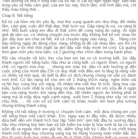
Trên đường về nhà tí tông vào cái xe rác vì cái tội nghĩ ngẩn ngơ, bạn nào
từng yêu sẽ hiểu cảm giác của em lúc này, thích lắm, mối tình đầu mà, chỉ
thấy màu hồng thôi…
Chap 8: Nổi tiếng.
Kể từ cái hôm nói lời yêu ấy, mọi thứ xung quanh em như thay đổi nhiều
lắm, cảm giác cuộc đời thật đẹp, thật tươi vui. Gặp nàng là vui, xa nàng là
nhớ. Mỗi buổi sáng em đều đi thật sớm để cùng nàng ăn sáng, rồi ngồi
ghế đá tâm sự, có những chuyện mà trước đây không thể kể với nhau thì
giờ đây bọn em chia sẻ hết, kể cả chuyện ngày nào nàng…bị… Nàng còn
bảo những ngày đó đừng chọc nàng, không là dễ cãi nhau lắm, em thì chỉ
biết ậm ừ rồi nhớ thôi (nghĩ lại đợt đấy vẫn thấy mình trẻ con). Cả quãng
thời gian mới yêu nửa năm, cả 2 giường như chìm đắm trong hạnh phúc.
Rồi câu chuyện về bức thư của bọn em lan ra cả trường biết, lúc đấy
thành người nổi tiếng luôn, hầu như ai cũng biết, có người khen, có người
chê, có người mỉa mai, … nhưng em mặc kệ, đâu có ảnh hưởng gì đến
cuộc sống của mình đâu.Chỉ có duy nhất một điều em lo lắng là nàng vẫn
có nhiều vệ tinh quá, dù biết là đồn có địch nhưng chúng nó vẫn cứ đánh
mới khổ. Có lần nàng kể cho em về 1 thằng thích nàng, nghe thốn vãi
ra.Nó học cùng lớp với nàng, rồi nhăm nhe viết thư tỏ tình, tặng hoa các
kiểu, buồn cười nhất là mỗi sáng nó đều mua bánh mì với sữa để ở ngăn
bàn của nàng trước khi nàng đến lớp, tất nhiên người ăn không phải là
nàng mà là mấy đứa ngồi cạnh nàng, suôt hơn 2 tháng như vậy nó mới
chịu thôi, … rồi còn vô số lính cảm tử khác muốn ôm bom phá tường
nhưng không thành công.
Không chỉ nổi tiếng ở trường vì chuyện tình cảm, mỗi đứa chúng em còn
nổi tiếng theo một cách khác. Em, ngay sau kì đầu tiên, đã được nhiều
đứa biết đến với thành tích học tập “trên trời” (em bắt đầu tự sướng đây),
hầu như những lớp bên ban xã hội kiểm tra toán lý hóa sinh là lại có đứa
tuồn đề ra ngoài nhờ em giải hộ, điểm tổng kết kỳ I đầu 9 và chốt bảng
thành tích bằng huy chương vàng trại hè Hùng Vương toàn miền bắc lần
thứ III môn Sinh học (năm đó em thi ở Vĩnh Yên, không biết có vozer nào