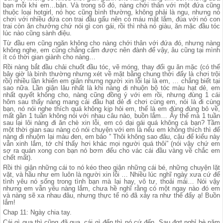
bạn mỗi khi em…bận. Và trong số đó, nàng chới thân với một đứa cũng
thuộc loại hotgirl, nó học cũng bình thường, không phải là ngu, nhưng nó
chơi với nhiều đứa con trai đầu gấu nên có máu mặt lắm, đùa với nó con
trai còn ăn chưởng chứ nói gì con gái, rồi thì nhà nó giàu, ăn mặc đầu tóc
lúc nào cũng sành điệu.
Từ đầu em cũng ngăn không cho nàng chới thân với đứa đó, nhưng nàng
không nghe, em cũng chẳng cấm được nên đành để vậy, âu cũng tại mình
ít có thời gian giành cho nàng…
Rồi nàng bắt đầu chải chuốt đầu tóc, vẽ móng, thay đổi gu ăn mặc (có thể
bây giờ là bình thường nhưng xét về mặt bằng chung thời đấy là chơi trội
rồi) nhiều lần khiến em giân nhưng người xin lỗi lại là em, … chẳng biết tại
sao nữa. Lần giận lâu nhất là khi nàng đi nhuộn bộ tóc màu hạt dẻ, em
nhất quyết không cho, nàng cũng đồng ý với em rồi, nhưng đùng 1 cái
hôm sau thấy nàng mang cái đầu hạt dẻ đi chơi cùng em, nói là đi cùng
bạn, nó nói nghe thích quá không kịp hỏi em, thế là em đùng đùng bỏ về,
mất gần 1 tuần không nói với nhau câu nào, buồn lắm… Ấy thế mà 1 tuần
sau lại lôi nàng đi ăn chè xin lỗi, em có dại gái quá không cá bạn? Tầm
một thời gian sau nàng có nói chuyện với em là nếu em không thích thì để
nàng đi nhuộm lại màu đen, em bảo ” Thôi không sao đâu, cậu để kiểu này
vẫn xinh lắm, tớ chỉ thấy hơi khác mọi người quá thôi” (nói vậy chứ em
sợ ra quán xong con bạn nó bơm đểu cho vác cái đầu vàng về chắc em
chết mất).
Rồi thì giận những cái to nó kéo theo giận những cái bé, những chuyện lặt
vặt, và hầu như em luôn là người xin lỗi … Nhiều lúc nghĩ ngày xưa cứ để
tình yêu nó sống trong tình bạn mà lại hay, vô tư, thoải mái… Nói vậy
nhưng em vẫn yêu nàng lắm, chưa hề nghĩ rằng có một ngay nào đó em
và nàng sẽ xa nhau đâu, nhưng thực tế nó đã xảy ra như thế đấy ạ! Buồn
lắm!
Chap 11: Ngày chia tay.
Cái gì qua thì cũng đã qua, cái gì đến thì nó cứ đến. Sau đợt nghỉ hè năm