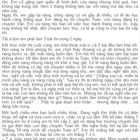
rộn. Em cố gắng tạm quên đi hình ảnh của nàng nhưng khó quá, học
không tập trung nổi. Hơn 1 tháng không liên lạc với nàng mà dài như cả
năm vậy…
Ngày thi, em gặp lại nàng, trông nàng có vẻ gầy đi nhiều, có lẽ do học
hành căng thẳng quá. Em đăng ký thi chuyên Toán, còn nàng đăng ký
chuyên Văn. Em và nàng hỏi han về việc học hành tháng vừa rồi, mảy
may không hề nhắc đến chuyên bức thư, có lẽ ai cũng lo cho bài thi sắp
tới…
Tất ả bọn em phải làm 3 bài thi trong 2 ngày…
Kết thúc môn thi cuối cùng, em khá thoải mái vì cả 3 bài đều làm khá tốt.
Đợi nàng ra khỏi phòng thi, em chợt thấy thoáng có gì đó không ổn khi
nàng bước ra, đôi mắt nàng buồn lắm. Em hỏi thì nàng bảo làm bài toán
không được tốt lắm (bọn em thi 3 môn là Toán, Văn và môn chuyên), em
động viên nàng nhưng nàng chỉ khẽ ừ hay gật. Có lẽ nàng đang buồn lắm.
Hôm đó không có dịp nói chuyện nhiều vì bố mẹ nàng đón ngay sau đó,
nhìn bóng nàng khuất dần mà lòng nặng trĩu. em bắt đầu nghĩ đến bức
thư, nghĩ về việc mỗi đứa một trường và tự nhủ ” Chẳng sao cả, miễn là
mình yêu nàng và nàng cũng vậy”. Sau kỳ thi là những ngày chờ đợi mòn
mỏi và sốt ruột, không phải vì kết quả bài thi của em, mà vì kết quả bài thi
của nàng. Em lo lắm, cả ngày mặt cứ thốn ra, bố mẹ hỏi thì cũng chỉ ậm ừ
là bài văn con làm không tốt lắm nên hơi lo. Những lúc rỗi lại nghĩ vẩn vơ,
không biết giờ này đang làm gì? Nàng có buồn lắm không? rồi thì bao giờ
mới có kết quả? … Thật là giai đoạn khó khăn… nhưng đáng nhớ… và
đáng trân trọng…
Một buổi chiều như bao buổi chiều khác. Đang ngồi thơ thẩn thi có điện
thoại, bố nghe và vừa cười vừa ừ, chăc có gì vui lắm. Rồi bố bảo, thằng T
(thằng em họ ở cùng em từ hồi cấp 2, giờ nó đang học trường chuyên rồi)
nó gọi điện bảo con đậu chuyên Toán rồi. Mẹ nghe thấy hỏi lại lần nữa:
“Thằng TA nhà mình đỗ chuyên Toán á?”. Em thì chẳng bất ngờ với kết
quả này cho lắm, rồi bảo bố cho nc với thằng T 1 tí.
– T à, mày xem hộ anh xem có tên đứa này không nhé- Nhìn quanh xem