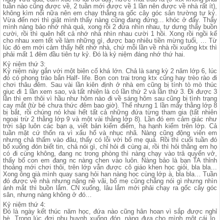
tuần nào cũng được về, 2 tuần mới được về 1 lần nên được về nhà rất ít),
không kìm nổi nữa nên em chạy thẳng ra gốc cây góc sân trường tự kỷ.
Vừa đến nơi thì giật mình thấy nàng cũng đang đứng… khóc ở đấy. Thấy
mình nàng bảo nhớ nhà quá, xong rồi 2 đứa nhìn nhau, tự dưng thấy buồn
cười, rồi thì quên hết cả nhớ nhà nhìn nhau cười 1 hồi. Xong rồi ngồi kể
cho nhau xem tết về làm những gì, được bao nhiêu tiền mừng tuổi, … Từ
lúc đó em mới cảm thấy hết nhớ nhà, chứ mỗi lần về nhà rồi xuống ktx thì
phải mất 1 đêm đầu tiên tự kỷ. Đó là kỷ niệm đáng nhớ thứ hai.
Kỷ niệm thứ 3:
Kỷ niệm này gắn với một biên cố khá lớn. Chả là sang kỳ 2 năm lớp 6, lúc
đó có phong trào bắn Half- life. Bọn con trai trong ktx cũng hay trèo rào đi
chơi thâu đêm. Sau vài lần kiên định ở nhà em cũng bị tính tò mò thúc
giục đi 1 lần xem sao, và tất nhiện là có lần thứ 2 và lần thứ 3. Đi được 3
lần thì em thôi vì hầu như hôm nào đi về sáng hôm sau cũng bị tình trạng
cay mắt (từ bé chưa thức đêm bao giờ). Thế nhưng 1 lần mấy thằng lớp 8
bị bắt, rồi chúng nó khai hết tất cả những đứa từng tham gia (tất nhiên
ngoại trừ 2 thằng lớp 9 và một vài thằng lớp 8). Lần đó em cảm giác như
trời sập luôn các bạn ạ, viết bản kiểm điểm, hạ hạnh kiểm trên lớp. Cả
tuần mặt cứ thốn ra vì xấu hổ và nhục nhã. Nàng cũng động viên em
nhưng chả thấm vào đâu, thấy có lỗi với bố mẹ quá. Rồi thì cuổi tuần đó
bố xuống đón biết tin, chả nói gì, chỉ hỏi đi cùng ai, rồi thì hỏi thằng em họ
có đi cùng không, đang nc trong phòng thì nàng chạy vào trả quyển vở,
thấy bố con em đang nc nàng chen vào luôn. Nàng bảo là bạn TA thỉnh
thoảng mới chơi thôi, trên lớp vẫn được cô giáo khen học giỏi, bla bla…
Xong ông già mình quay sang hỏi han nàng học cùng lớp à, bla bla… Tuần
đó được về nhà nhưng nặng nề vãi, bố mẹ cũng chẳng nói gì nhưng nhìn
ánh mắt thì buồn lắm. CN xuống, lâu lắm mới phải chạy ra gốc cây góc
sân, nhưng nàng không ở đó…
Kỷ niệm thứ 4:
Đó là ngày kết thúc năm học, đứa nào cũng hân hoan vì sắp được nghỉ
hè. Trong lúc đợi phụ huynh xuống đón, nàng đưa cho mình một cái lọ,