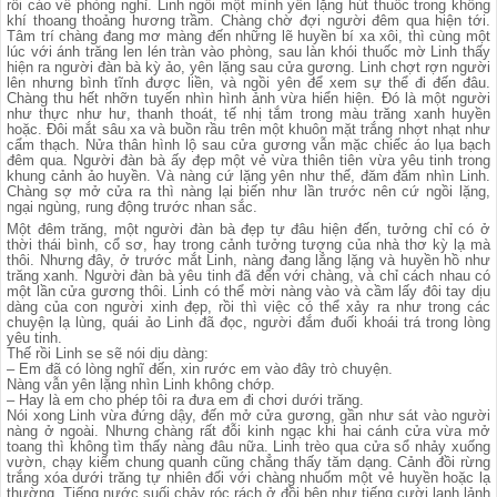
rồi cáo về phòng nghỉ. Linh ngồi một mình yên lặng hút thuốc trong không
khí thoang thoảng hương trầm. Chàng chờ đợi người đêm qua hiện tới.
Tâm trí chàng đang mơ màng đến những lẽ huyền bí xa xôi, thì cùng một
lúc với ánh trăng len lén tràn vào phòng, sau làn khói thuốc mờ Linh thấy
hiện ra người đàn bà kỳ ảo, yên lặng sau cửa gương. Linh chợt rợn người
lên nhưng bình tĩnh được liền, và ngồi yên để xem sự thể đi đến đâu.
Chàng thu hết nhỡn tuyến nhìn hình ảnh vừa hiển hiện. Đó là một người
như thực như hư, thanh thoát, tế nhị tắm trong màu trăng xanh huyền
hoặc. Đôi mắt sâu xa và buồn rầu trên một khuôn mặt trắng nhợt nhạt như
cẩm thạch. Nửa thân hình lộ sau cửa gương vẫn mặc chiếc áo lụa bạch
đêm qua. Người đàn bà ấy đẹp một vẻ vừa thiên tiên vừa yêu tinh trong
khung cảnh ảo huyền. Và nàng cứ lặng yên như thế, đăm đăm nhìn Linh.
Chàng sợ mở cửa ra thì nàng lại biến như lần trước nên cứ ngồi lặng,
ngại ngùng, rung động trước nhan sắc.
Một đêm trăng, một người đàn bà đẹp tự đâu hiện đến, tưởng chỉ có ở
thời thái bình, cổ sơ, hay trong cảnh tưởng tượng của nhà thơ kỳ lạ mà
thôi. Nhưng đây, ở trước mắt Linh, nàng đang lẳng lặng và huyền hồ như
trăng xanh. Người đàn bà yêu tinh đã đến với chàng, và chỉ cách nhau có
một lần cửa gương thôi. Linh có thể mời nàng vào và cầm lấy đôi tay dịu
dàng của con người xinh đẹp, rồi thì việc có thể xảy ra như trong các
chuyện lạ lùng, quái ảo Linh đã đọc, người đắm đuối khoái trá trong lòng
yêu tinh.
Thế rồi Linh se sẽ nói dịu dàng:
– Em đã có lòng nghĩ đến, xin rước em vào đây trò chuyện.
Nàng vẫn yên lặng nhìn Linh không chớp.
– Hay là em cho phép tôi ra đưa em đi chơi dưới trăng.
Nói xong Linh vừa đứng dậy, đến mở cửa gương, gần như sát vào người
nàng ở ngoài. Nhưng chàng rất đỗi kinh ngạc khi hai cánh cửa vừa mở
toang thì không tìm thấy nàng đâu nữa. Linh trèo qua cửa sổ nhảy xuống
vườn, chạy kiếm chung quanh cũng chẳng thấy tăm dạng. Cảnh đồi rừng
trắng xóa dưới trăng tự nhiên đối với chàng nhuốm một vẻ huyền hoặc lạ
thường. Tiếng nước suối chảy róc rách ở đồi bên như tiếng cười lanh lảnh