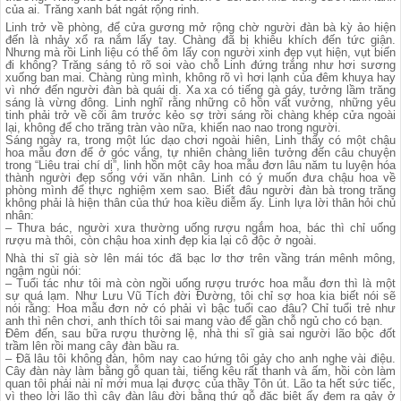
của ai. Trăng xanh bát ngát rộng rinh.
Linh trở về phòng, để cửa gương mở rộng chờ người đàn bà kỳ ảo hiện
đến là nhảy xổ ra nắm lấy tay. Chàng đã bị khiêu khích đến tức giận.
Nhưng mà rồi Linh liệu có thể ôm lấy con người xinh đẹp vụt hiện, vụt biến
đi không? Trăng sáng tỏ rõ soi vào chỗ Linh đứng trắng như hơi sương
xuống ban mai. Chàng rùng mình, không rõ vì hơi lạnh của đêm khuya hay
vì nhớ đến người đàn bà quái dị. Xa xa có tiếng gà gáy, tưởng lầm trăng
sáng là vừng đông. Linh nghĩ rằng những cô hồn vất vưởng, những yêu
tinh phải trở về cõi âm trước kẻo sợ trời sáng rồi chàng khép cửa ngoài
lại, không để cho trăng tràn vào nữa, khiến nao nao trong người.
Sáng ngày ra, trong một lúc dạo chơi ngoài hiên, Linh thấy có một chậu
hoa mẫu đơn để ở góc vắng, tự nhiên chàng liên tưởng đến câu chuyện
trong “Liêu trai chí dị”, linh hồn một cây hoa mẫu đơn lâu năm tu luyện hóa
thành người đẹp sống với văn nhân. Linh có ý muốn đưa chậu hoa về
phòng mình để thực nghiệm xem sao. Biết đâu người đàn bà trong trăng
không phải là hiện thân của thứ hoa kiều diễm ấy. Linh lựa lời thân hỏi chủ
nhân:
– Thưa bác, người xưa thường uống rượu ngắm hoa, bác thì chỉ uống
rượu mà thôi, còn chậu hoa xinh đẹp kia lại cô độc ở ngoài.
Nhà thi sĩ già sờ lên mái tóc đã bạc lơ thơ trên vầng trán mênh mông,
ngậm ngùi nói:
– Tuổi tác như tôi mà còn ngồi uống rượu trước hoa mẫu đơn thì là một
sự quá lạm. Như Lưu Vũ Tích đời Đường, tôi chỉ sợ hoa kia biết nói sẽ
nói rằng: Hoa mẫu đơn nở có phải vì bậc tuổi cao đâu? Chỉ tuổi trẻ như
anh thì nên chơi, anh thích tôi sai mang vào để gần chỗ ngủ cho có bạn.
Đêm đến, sau bữa rượu thường lệ, nhà thi sĩ già sai người lão bộc đốt
trầm lên rồi mang cây đàn bầu ra.
– Đã lâu tôi không đàn, hôm nay cao hứng tôi gảy cho anh nghe vài điệu.
Cây đàn này làm bằng gỗ quan tài, tiếng kêu rất thanh và ấm, hồi còn làm
quan tôi phải nài nỉ mới mua lại được của thầy Tôn út. Lão ta hết sức tiếc,
vì theo lời lão thì cây đàn lâu đời bằng thứ gỗ đặc biệt ấy đem ra gảy ở