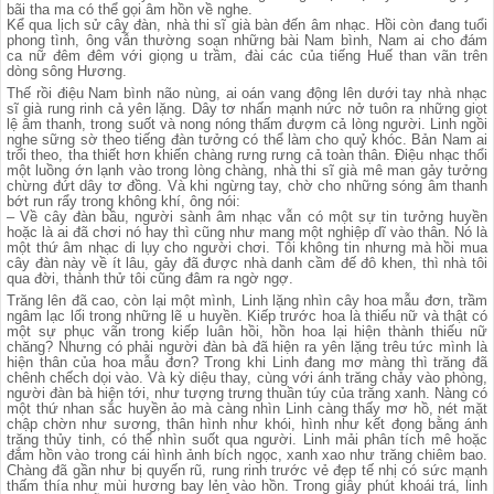
bãi tha ma có thể gọi âm hồn về nghe.
Kể qua lịch sử cây đàn, nhà thi sĩ già bàn đến âm nhạc. Hồi còn đang tuổi
phong tình, ông vẫn thường soạn những bài Nam bình, Nam ai cho đám
ca nữ đêm đêm với giọng u trầm, đài các của tiếng Huế than vãn trên
dòng sông Hương.
Thế rồi điệu Nam bình não nùng, ai oán vang động lên dưới tay nhà nhạc
sĩ già rung rinh cả yên lặng. Dây tơ nhấn mạnh nức nở tuôn ra những giọt
lệ âm thanh, trong suốt và nong nóng thấm đượm cả lòng người. Linh ngồi
nghe sững sờ theo tiếng đàn tưởng có thể làm cho quỷ khóc. Bản Nam ai
trổi theo, tha thiết hơn khiến chàng rưng rưng cả toàn thân. Điệu nhạc thổi
một luồng ớn lạnh vào trong lòng chàng, nhà thi sĩ già mê man gảy tưởng
chừng đứt dây tơ đồng. Và khi ngừng tay, chờ cho những sóng âm thanh
bớt run rẩy trong không khí, ông nói:
– Về cây đàn bầu, người sành âm nhạc vẫn có một sự tin tưởng huyền
hoặc là ai đã chơi nó hay thì cũng như mang một nghiệp dĩ vào thân. Nó là
một thứ âm nhạc di lụy cho người chơi. Tôi không tin nhưng mà hồi mua
cây đàn này về ít lâu, gảy đã được nhà danh cầm đế đô khen, thì nhà tôi
qua đời, thành thử tôi cũng đâm ra ngờ ngợ.
Trăng lên đã cao, còn lại một mình, Linh lặng nhìn cây hoa mẫu đơn, trầm
ngâm lạc lối trong những lẽ u huyền. Kiếp trước hoa là thiếu nữ và thật có
một sự phục vãn trong kiếp luân hồi, hồn hoa lại hiện thành thiếu nữ
chăng? Nhưng có phải người đàn bà đã hiện ra yên lặng trêu tức mình là
hiện thân của hoa mẫu đơn? Trong khi Linh đang mơ màng thì trăng đã
chênh chếch dọi vào. Và kỳ diệu thay, cùng với ánh trăng chảy vào phòng,
người đàn bà hiện tới, như tượng trưng thuần túy của trăng xanh. Nàng có
một thứ nhan sắc huyền ảo mà càng nhìn Linh càng thấy mơ hồ, nét mặt
chập chờn như sương, thân hình như khói, hình như kết đọng bằng ánh
trăng thủy tinh, có thể nhìn suốt qua người. Linh mải phân tích mê hoặc
đắm hồn vào trong cái hình ảnh bích ngọc, xanh xao như trăng chiêm bao.
Chàng đã gần như bị quyến rũ, rung rinh trước vẻ đẹp tế nhị có sức mạnh
thấm thía như mùi hương bay lẻn vào hồn. Trong giây phút khoái trá, linh