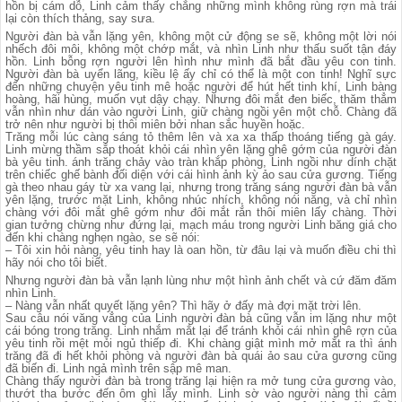
hồn bị cám dỗ, Linh cảm thấy chẳng những mình không rùng rợn mà trái
lại còn thích thảng, say sưa.
Người đàn bà vẫn lặng yên, không một cử động se sẽ, không một lời nói
nhếch đôi môi, không một chớp mắt, và nhìn Linh như thấu suốt tận đáy
hồn. Linh bỗng rợn người lên hình như mình đã bắt đầu yêu con tinh.
Người đàn bà uyển lãng, kiều lệ ấy chỉ có thể là một con tinh! Nghĩ sực
đến những chuyện yêu tinh mê hoặc người để hút hết tinh khí, Linh bàng
hoàng, hãi hùng, muốn vụt dậy chạy. Nhưng đôi mắt đen biếc, thăm thẳm
vẫn nhìn như dán vào người Linh, giữ chàng ngồi yên một chỗ. Chàng đã
trở nên như người bị thôi miên bởi nhan sắc huyền hoặc.
Trăng mỗi lúc càng sáng tỏ thêm lên và xa xa thấp thoáng tiếng gà gáy.
Linh mừng thầm sắp thoát khỏi cái nhìn yên lặng ghê gớm của người đàn
bà yêu tinh. ánh trăng chảy vào tràn khắp phòng, Linh ngồi như dính chặt
trên chiếc ghế bành đối diện với cái hình ảnh kỳ ảo sau cửa gương. Tiếng
gà theo nhau gáy từ xa vang lại, nhưng trong trăng sáng người đàn bà vẫn
yên lặng, trước mặt Linh, không nhúc nhích, không nói năng, và chỉ nhìn
chàng với đôi mắt ghê gớm như đôi mắt rắn thôi miên lấy chàng. Thời
gian tưởng chừng như đứng lại, mạch máu trong người Linh băng giá cho
đến khi chàng nghẹn ngào, se sẽ nói:
– Tôi xin hỏi nàng, yêu tinh hay là oan hồn, từ đâu lại và muốn điều chi thì
hãy nói cho tôi biết.
Nhưng người đàn bà vẫn lạnh lùng như một hình ảnh chết và cứ đăm đăm
nhìn Linh.
– Nàng vẫn nhất quyết lặng yên? Thì hãy ở đấy mà đợi mặt trời lên.
Sau câu nói văng vẳng của Linh người đàn bà cũng vẫn im lặng như một
cái bóng trong trăng. Linh nhắm mắt lại để tránh khỏi cái nhìn ghê rợn của
yêu tinh rồi mệt mỏi ngủ thiếp đi. Khi chàng giật mình mở mắt ra thì ánh
trăng đã đi hết khỏi phòng và người đàn bà quái ảo sau cửa gương cũng
đã biến đi. Linh ngả mình trên sập mê man.
Chàng thấy người đàn bà trong trăng lại hiện ra mở tung cửa gương vào,
thướt tha bước đến ôm ghì lấy mình. Linh sờ vào người nàng thì cảm