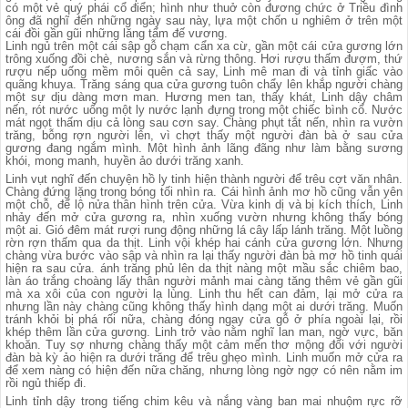
có một vẻ quý phái cổ điển; hình như thuở còn đương chức ở Triều đình
ông đã nghĩ đến những ngày sau này, lựa một chốn u nghiêm ở trên một
cái đồi gần gũi những lăng tẩm đế vương.
Linh ngủ trên một cái sập gỗ chạm cẩn xa cừ, gần một cái cửa gương lớn
trông xuống đồi chè, nương sắn và rừng thông. Hơi rượu thấm đượm, thứ
rượu nếp uống mềm môi quên cả say, Linh mê man đi và tỉnh giấc vào
quãng khuya. Trăng sáng qua cửa gương tuôn chẩy lên khắp người chàng
một sự dịu dàng mơn man. Hương men tan, thấy khát, Linh dậy châm
nến, rót nước uống một ly nước lạnh đựng trong một chiếc bình cổ. Nước
mát ngọt thấm dịu cả lòng sau cơn say. Chàng phụt tắt nến, nhìn ra vườn
trăng, bỗng rợn người lên, vì chợt thấy một người đàn bà ở sau cửa
gương đang ngắm mình. Một hình ảnh lãng đãng như làm bằng sương
khói, mong manh, huyền ảo dưới trăng xanh.
Linh vụt nghĩ đến chuyện hồ ly tinh hiện thành người để trêu cợt văn nhân.
Chàng đứng lặng trong bóng tối nhìn ra. Cái hình ảnh mơ hồ cũng vẫn yên
một chỗ, để lộ nửa thân hình trên cửa. Vừa kinh dị và bị kích thích, Linh
nhảy đến mở cửa gương ra, nhìn xuống vườn nhưng không thấy bóng
một ai. Gió đêm mát rượi rung động những lá cây lấp lánh trăng. Một luồng
rờn rợn thấm qua da thịt. Linh vội khép hai cánh cửa gương lớn. Nhưng
chàng vừa bước vào sập và nhìn ra lại thấy người đàn bà mơ hồ tinh quái
hiện ra sau cửa. ánh trăng phủ lên da thịt nàng một mầu sắc chiêm bao,
làn áo trắng choàng lấy thân người mảnh mai càng tăng thêm vẻ gần gũi
mà xa xôi của con người lạ lùng. Linh thu hết can đảm, lại mở cửa ra
nhưng lần này chàng cũng không thấy hình dạng một ai dưới trăng. Muốn
tránh khỏi bị phá rối nữa, chàng đóng ngay cửa gỗ ở phía ngoài lại, rồi
khép thêm lần cửa gương. Linh trở vào nằm nghĩ lan man, ngờ vực, băn
khoăn. Tuy sợ nhưng chàng thấy một cảm mến thơ mộng đối với người
đàn bà kỳ ảo hiện ra dưới trăng để trêu ghẹo mình. Linh muốn mở cửa ra
để xem nàng có hiện đến nữa chăng, nhưng lòng ngờ ngợ có nên nằm im
rồi ngủ thiếp đi.
Linh tỉnh dậy trong tiếng chim kêu và nắng vàng ban mai nhuộm rực rỡ