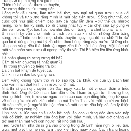
Tràng An thị thượng tửu gia miên.
Thiên tử hô lai bất thướng thuyền,
Tự xưng thần thị tửu trung tiên.
Uống một đấu rượu, làm trăm bài thơ, say ngủ tại quán rượu, vua đòi
không tới và tự xưng rằng mình là một bậc tiên rượu. Sống như thế, coi
cuộc đời như giấc chiêm bao, say cả ngày lẫn đêm – xử thế đại nhược
mộng, hồ vi lao kỳ sinh, sở dĩ chung nhật túy – cái chết của Lý cũng vì
thơ với rượu. Một bậc hào hoa như thế, ôm trăng mà chết là phải lắm.
Bình sinh Lý vẫn cho mình là trích tiên, sau khi chết, những đêm trăng
sáng, thi sĩ hiện lên trên một chiếc thuyền nguy nga đề hai chữ “Thi Bá”
qua lại ở dòng sông mà Lý đã chìm theo bóng trăng đáy nước. Những nho
sĩ quanh vùng đều thất kinh lập ngay đền thờ một bên sông. Một hôm có
một văn nhân say rượu đi ngang thấy thuyền Thi Bá hiện lên liền ứng khẩu
hỏi:
Hà nhân giang thượng xưng thi bá?
Cẩm tú văn chương tá nhất quan?1
Thì trong thuyền có tiếng trả lời:
Dạ tỉnh bất kham đề tuyệt cú,
Chỉ kinh tinh đẩu lạc giang hàn.
Đêm vắng không ngâm thơ vì sợ sao rơi, cái khẩu khí của Lý Bạch làm
cho văn nhân thất kinh tỉnh rượu lủi đi mất.
Nhà thi sĩ già nói chuyện trên đây, ngày xưa là một vị quan thân ở triều
đình Huế. Ông đỗ Cử nhân, làm đến chức Tham tri, gần tới Thượng thư,
nhưng thình lình, trước sự ngạc nhiên của các bạn đồng liêu, ông từ quan
về sống giữa cái đồn điền chè sau núi Thiên Thai với một người vợ bệnh
tật sắp chết, một người lão bộc câm và một người đầu bếp đã làm lý thiện
nấu ăn trong cung nội.
Linh nhớ lại lúc ban chiều còn bỡ ngỡ lên con đường dốc đưa vào nếp
nhà cổ kính, uy nghiêm của ông bạn với thầy mình, và bây giờ chàng đã
trở nên thân mật với con người rất khó tính kia.
Tiệc rượu tàn, nhà thi sĩ già vào phòng trong để Linh nằm nghỉ ở liêu trai,
giữa một biệt thự nề nếp làm theo kiến trúc ngày xưa. Cách trang hoàng