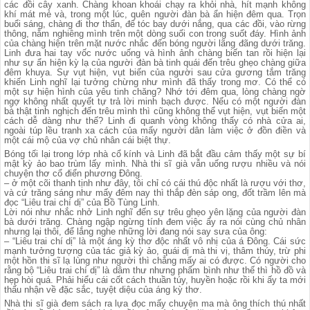
các đồi cây xanh. Chàng khoan khoái chạy ra khỏi nhà, hít mạnh không
khí mát mẻ và, trong một lúc, quên người đàn bà ẩn hiện đêm qua. Trọn
buổi sáng, chàng đi thơ thẩn, để tóc bay dưới nắng, qua các đồi, vào rừng
thông, nằm nghiêng mình trên một dòng suối con trong suốt đáy. Hình ảnh
của chàng hiện trên mặt nước nhắc đến bóng người lãng đãng dưới trăng.
Linh đưa hai tay vốc nước uống và hình ảnh chàng biến tan rồi hiện lại
như sự ẩn hiện kỳ lạ của người đàn bà tinh quái đến trêu ghẹo chàng giữa
đêm khuya. Sự vụt hiện, vụt biến của người sau cửa gương tắm trăng
khiến Linh nghĩ lại tưởng chừng như mình đã thấy trong mơ. Có thể có
một sự hiện hình của yêu tinh chăng? Nhớ tới đêm qua, lòng chàng ngờ
ngợ không nhất quyết tự trả lời minh bạch được. Nếu có một người đàn
bà thật tinh nghịch đến trêu mình thì cũng không thể vụt hiện, vụt biến một
cách dễ dàng như thế? Linh đi quanh vòng không thấy có nhà cửa ai,
ngoài túp lều tranh xa cách của mấy người dân làm việc ở đồn điền và
một cái mộ của vợ chủ nhân cái biệt thự.
Bóng tối lại trong lớp nhà cổ kính và Linh đã bắt đầu cảm thấy một sự bí
mật kỳ ảo bao trùm lấy mình. Nhà thi sĩ già vẫn uống rượu nhiều và nói
chuyện thơ cổ điển phương Đông.
– ở một cõi thanh tịnh như đây, tôi chỉ có cái thú độc nhất là rượu với thơ,
và cứ trăng sáng như mấy đêm nay thì thắp đèn sáp ong, đốt trầm lên mà
đọc “Liêu trai chí dị” của Bồ Tùng Linh.
Lời nói như nhắc nhở Linh nghĩ đến sự trêu ghẹo yên lặng của người đàn
bà dưới trăng. Chàng ngập ngừng tính đem việc ấy ra nói cùng chủ nhân
nhưng lại thôi, để lắng nghe những lời đang nói say sưa của ông:
– “Liêu trai chí dị” là một áng kỳ thơ độc nhất vô nhị của á Đông. Cái sức
mạnh tưởng tượng của tác giả kỳ ảo, quái dị mà thi vị, thâm thúy, trừ phi
một hồn thi sĩ lạ lùng như người thì chẳng mấy ai có được. Có người cho
rằng bộ “Liêu trai chí dị” là dâm thư nhưng phẩm bình như thế thì hồ đồ và
hẹp hòi quá. Phải hiểu cái cốt cách thuần túy, huyền hoặc rồi khi ấy ta mới
thấu nhận về đặc sắc, tuyệt diệu của áng kỳ thơ.
Nhà thi sĩ già đem sách ra lựa đọc mấy chuyện ma mà ông thích thú nhất