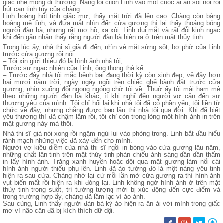
giác nhẹ mỏng dị thường. Nàng lôi cuốn Linh vào một cuộc ái ân sôi nổi rồi
hút cạn tinh túy của chàng.
Linh hoảng hốt tỉnh giấc mơ, thấy mặt trời đã lên cao. Chàng còn bàng
hoàng mê tỉnh, và đưa mắt nhìn đến cửa gương thì lại thấy thoáng bóng
người đàn bà, nhưng rất mơ hồ, xa xôi. Linh dụi mắt và rất đỗi kinh ngạc
khi đến gần nhận thấy rằng người đàn bà hiện ra ở trên mặt thủy tinh.
Trong lúc ấy, nhà thi sĩ già đi đến, nhìn vẻ mặt sửng sốt, bơ phờ của Linh
trước cửa gương rồi nói:
– Tôi xin giới thiệu đó là hình ảnh nhà tôi,
Trước sự ngạc nhiên của Linh, ông thong thả kể:
– Trước đây nhà tôi mắc bệnh bại đang thời kỳ còn xinh đẹp, về đây hơn
hai mươi năm trời, ngày ngày ngồi trên chiếc ghế bành đặt trước cửa
gương, nhìn xuống đồi ngong ngóng chờ tôi về. Thuở ấy tôi mải ham mê
theo những người đàn bà khác, ít khi nghĩ đến người vợ cần đến sự
thương yêu của mình. Tôi chỉ hối lại khi nhà tôi đã có phần yếu, tôi liền từ
chức về đây, nhưng chẳng được bao lâu thì nhà tôi qua đời. Khi đã biết
yêu thương thì đã chậm lắm rồi, tôi chỉ còn trong lòng một hình ảnh in trên
mặt gương này mà thôi.
Nhà thi sĩ già nói xong rồi ngậm ngùi lui vào phòng trong. Linh bắt đầu hiểu
rành mạch những việc đã xảy đến cho mình.
Người vợ kiều diễm của nhà thi sĩ ngồi in bóng vào cửa gương lâu năm,
những chất lân tinh trên mặt thủy tinh phản chiếu ánh sáng dần dần thấm
in lấy hình ảnh. Trăng xanh huyền hoặc dội qua mặt gương làm nổi cái
hình ảnh người thiếu phụ lên. Linh đã ảo tưởng đó là một nàng yêu tinh
hiện ra sau cửa. Chàng nhớ lại cứ mỗi lần mở cửa gương ra thì hình ảnh
vụt biến mất rồi hiện ra khi đóng lại. Linh không ngờ hình ảnh ở trên mặt
thủy tinh trong suốt, trí tưởng tượng mới bị xúc động đến cực điểm và
trong trường hợp ấy, chàng đã lầm lạc vì ảo ảnh.
Sau cùng, Linh thấy người đàn bà kỳ ảo hiện ra ân ái với mình trong giấc
mơ vì não cân đã bị kích thích dữ dội.