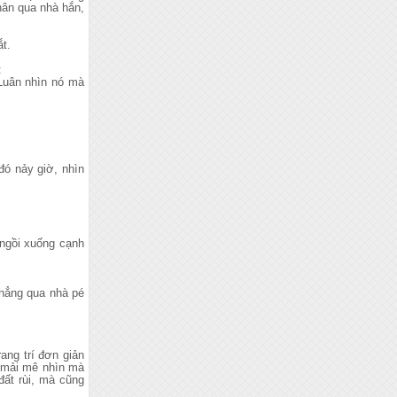
hân qua nhà hắn,
t.
:
 Luân nhìn nó mà
đó nảy giờ, nhìn
 ngồi xuống cạnh
thẳng qua nhà pé
ang trí đơn giản
ó mải mê nhìn mà
đất rùi, mà cũng