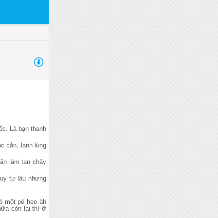
gốc. Là bạn thanh
ộc cằn, lạnh lùng
ân làm tan chảy
Huy từ lâu nhưng
có một pé heo àh
ữa còn lại thì ỡ