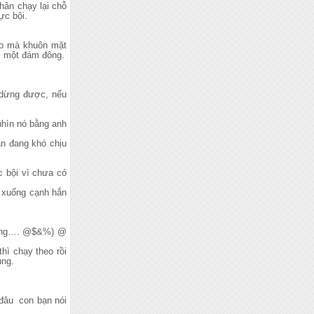
hân chạy lại chỗ
ực bội.
heo mà khuôn mặt
ởi một đám đông.
nhìn nó bằng anh
ẫn đang khó chịu
c bội vì chưa có
i xuống cạnh hắn
không…. @$&%) @
hì chạy theo rồi
ụng.
 đâu con bạn nói