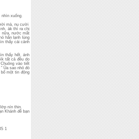
i nhìn xuống.
cười mà, nụ cười
nh, àk thì ra chị
hở nữa, nước mắt
 nó hắn lạnh lùng
ìn thấy cái cảnh
ìn thấy hết, ánh
ík tất cả đều do
 Chuông vào tiết
 ” Ủa sao nhỏ đó
 bố một tin động
lớp nín thin.
bạn Khánh đễ bạn
NS 1