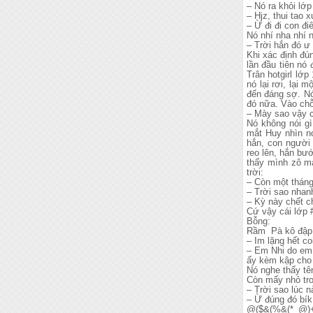
– Nó ra khỏi lớp
– Hjz, thui tao
– Ừ đi đi con đ
Nó nhí nha nhí 
– Trời hắn đó ư 
Khi xác định đú
lần đầu tiên nó 
Trân hotgirl lớ
nó lại rơi, lại 
đến đáng sợ. Nó
đó nữa. Vào chỗ 
– Mày sao vậy 
Nó không nói gì
mắt Huy nhìn nó
hắn, con người 
reo lên, hắn bư
thấy mình zô mà
trời:
– Còn một tháng 
– Trời sao nhan
– Kỳ này chết ch
Cứ vậy cái lớp 
Bỗng:
Rầm Pà kô đập b
– Im lặng hết co
– Em Nhi do em 
ấy kèm kập cho 
Nó nghe thấy tê
Còn mấy nhỏ tro
– Trời sao lúc 
– Ừ đúng đó bí
@($&(%&(*_@)+!