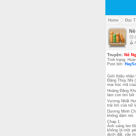
Home
Đọc T
Nè
Truyện:
Nè N
Tình trạng: Hoà
Post bởi:
HayS
Giới thiệu nhân 
Đặng Thùy Nhi ( 
mai trúc mã của 
Hoàng Đăng Khánh
làm con tim bík 
Vương Nhất Huy
trái tim của nữ
Dương Minh Châu
không dám nói.
Chap 1:
Ánh sáng len lõ
không là một pé
dưới đất, vậy m