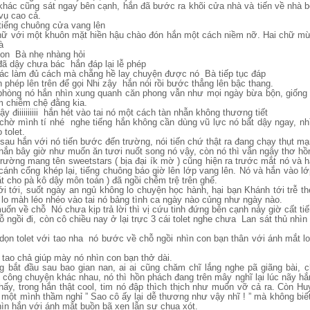
hác cũng sát ngay bên cạnh, hắn đã bước ra khõi cửa nhà và tiến về nhà 
vụ cao cả.
 tiếng chuông cửa vang lên
ữ với một khuôn mặt hiền hậu chào đón hắn một cách niềm nỡ. Hai chữ mừ
à
con Bà nhẹ nhàng hỏi
 đã dậy chưa bác hắn đáp lại lễ phép
ác làm đủ cách mà chẵng hề lay chuyện được nó Bà tiếp tục đáp
 phép lên trên để gọi Nhi zậy hắn nói rồi bước thẳng lên bậc thang.
phòng nó hắn nhìn xung quanh căn phong vẫn như mọi ngày bừa bộn, giống
 chiễm chệ đằng kia.
y điiiiiiiiii hắn hét vào tai nó một cách tàn nhẫn không thương tiết
chờ mình tí nhé nghe tiếng hắn không cần dùng vũ lực nó bất dậy ngay, nh
 tolet.
sau hắn với nó tiến bước đến trường, nói tiến chứ thật ra đang chạy thụt mạn
ắn bây giờ như muốn ăn tươi nuốt song nó vậy, còn nó thì vẫn ngây thơ hồ
trường mang tên sweetstars ( bịa đại ík mờ ) cũng hiện ra trước mắt nó và 
cánh cổng khép lại, tiếng chuông báo giờ lên lớp vang lên. Nó và hắn vào lớ
ặt cho pà kô dậy môn toán ) đã ngồi chễm trệ trên ghế.
i tới, suốt ngày an ngủ không lo chuyện học hành, hại bạn Khánh tới trễ t
u lo màh léo nhéo vào tai nó bảng tình ca ngày nào củng như ngày nào.
ốn về chỗ Nó chưa kịp trả lời thì vị cứu tinh đứng bên cạnh nảy giờ cất tiến
 ngồi đi, còn cô chiều nay ở lại trực 3 cái tolet nghe chưa Lan sát thủ nhìn
dọn tolet với tao nha nó bước về chỗ ngồi nhìn con bạn thân với ánh mắt l
 tao chả giúp mày nó nhìn con bạn thở dài.
ng bắt đầu sau bao gian nan, ai ai cũng chăm chĩ lắng nghe pã giãng bài, 
công chuyện khác nhau, nó thì hồn phách đang trên mây nghĩ lại lúc nãy h
thấy, trong hắn thật cool, tim nó đập thìch thịch như muốn vỡ cả ra. Còn H
i một mình thầm nghỉ ” Sao cô ấy lại dễ thương như vậy nhĩ ! ” mà không biế
ìn hắn với ánh mắt buồn bã xen lẫn sự chua xót.