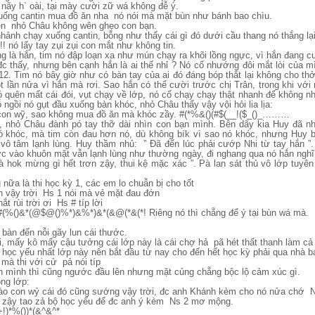
 nãy h` oài, tại mày cười zữ wá không đễ ý.
 xuống cantin mua đồ ăn nha nó nói mà mặt bùn như bánh bao chìu.
iên nhỏ Châu không wên ghẹo con bạn.
nhảnh chạy xuống cantin, bỗng như thấy cái gì đó dưới cầu thang nó thắng lạ
!! nó lấy tay zụi zụi con mắt như không tin.
ng là hắn, tim nó đập loạn xa như mún chạy ra khõi lồng ngực, vì hắn đang 
đc thấy, nhưng bên cạnh hắn là ai thế nhỉ ? Nó cố nhướng đôi mắt lòi của mì
p 12. Tim nó bây giờ như có bàn tay của ai đó đáng bóp thắt lại không cho t
một lần nửa vì hắn mà rơi. Sao hắn có thể cười trước chị Trân, trong khi với
 quên mất cái đói, vụt chạy về lớp, nó cố chạy chạy thật nhanh để không nh
ngồi nó gụt đầu xuống bàn khóc, nhỏ Châu thấy vậy vội hỏi lia lịa:
con wỹ, sao không mua đồ ăn mà khóc zầy. #(*%&()(#$(__!($_()_………
, nhỏ Châu đành pó tay thỡ dài nhìn con bạn mình. Bên dãy kia Huy đã nh
 khóc, mà tim còn đau hơn nó, dù không bík vì sao nó khóc, nhưng Huy b
vô tâm lạnh lùng. Huy thầm nhủ: ” Đã đến lúc phải cướp Nhi từ tay hắn ”.
ớc vào khuôn mặt vẫn lạnh lùng như thường ngày, đi nghang qua nó hắn nghĩ
 hok mừng gì hết trơn zậy, thui kệ mặc xác ”. Pà lan sát thủ vô lớp tuyên
nữa là thi học kỳ 1, các em lo chuẫn bị cho tốt
h vậy trời Hs 1 nói mà vẻ mặt đau đớn
ắt rùi trời ơi Hs # típ lời
#(%()&*(@$@()%*)&%*)&*(&@(*&(*! Riêng nó thì chẵng để ý tại bùn wá mà.
àn đến nỗi gãy lun cái thước.
i, mấy kô mấy cậu tưởng cái lớp này là cái chợ hả pã hét thất thanh làm cả 
học yếu nhất lớp này nên bắt đầu từ nay cho đến hết học kỳ phải qua nhà 
mà thi với cử pả nói típ
n mình thì cũng ngước đầu lên nhưng mặt củng chẵng bộc lộ cảm xúc gì.
ng lớp:
nào con wỷ cái đó cũng sướng vậy trời, đc anh Khánh kèm cho nó nửa chớ 
k zậy tao zả bộ học yếu để đc anh ý kèm Ns 2 mơ mộng.
)*%())*(&^&^*