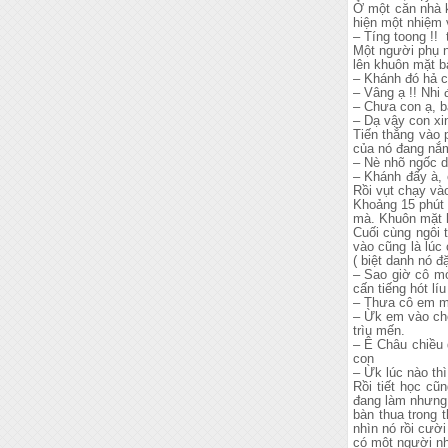
Ở một căn nhà k
hiện một nhiệm 
– Tíng toong !!
Một người phụ n
lên khuôn mặt b
– Khánh đó hả 
– Vâng ạ !! Nhi
– Chưa con ạ, b
– Dạ vậy con xin
Tiến thẳng vào 
của nó đang nắm
– Nè nhõ ngốc dậ
– Khánh đấy à, 
Rồi vụt chạy vào
Khoảng 15 phút 
mà. Khuôn mặt h
Cuối cùng ngôi 
vào cũng là lúc 
( biệt danh nó đ
– Sao giờ cô mớ
cấn tiếng hót lí
– Thưa cô em mu
– Ừk em vào chỗ
trìu mến.
– Ê Châu chiều 
con
– Ừk lúc nào thì
Rồi tiết học cũ
đang làm nhưng 
bàn thua trong 
nhìn nó rồi cườ
có một người nh