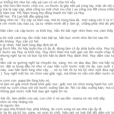
ục không khí như lúc nãy pà Lan có vẻ chịu hít nỗy.
ày nhỏ hơn lần trước chút xíu, zo thước bị gãy nên pả zùng tay, mặc dù nội
 trai là sáp sáp, phải zống tui một chút xíu chớ ( ọe zống má 48t chưa chồn
tội hám trai HS Nam trong lớp đồng thanh trừ hắn và Huy.
tiết học Pà Lan bắt đầu giảng bài
lặng nhìn nó ” Kỳ zậy ta hôm nay nhỏ bị trúng bùa àk, mới sáng còn tí ta tí
i với mình câu nào zạ, ủa tự nhiên mình để ý làm gì, chẳng phải nhỏ đó phi
thần cầm cái cặp bước ra khõi lớp, hắn thì bất ngờ nhìn theo mà cảm thấy
 thì một cánh tay rắn chắc kéo bật lại, hắn bực mình nhìn lên kẻ nào thì:
Nhi không Huy zận zữ hỏi
n gì nhau hắn lạnh lùng đáp định bỏ đi.
 thích Nhi, thì hãy buôn tha cô ấy đi, đừng làm cô ấy phải buồn nữa Huy típ
ì bước wa Huy ra khõi lớp, Huy nhìn theo mà ruột gan sôi lên muốn chạy 
 nhưng nghĩ lại nó sẽ bùn típ khi hắn bị đánh Huy đành thôi. Huy đấm vào t
về.
nằm vật ra gường nghĩ lại chuyện lúc sáng, tim nó đau đau lắm mà hắn nà
ược đặt ra trong đầu nó như vì sao hắn cười trước mặt chị ấy, sao suốt 
 nào, sao hắn lạnh lùng như vậy…. nó tự hỏi rồi tự trả lời như một đứa ngố
 ). Suy nghĩ một lúc nó chìm vào giấc ngủ, mà khóe mi vẫn còn đẫm nước m
ăn cơm con papa lên fòng kêu nó.
nó làm nó giật mình thoát khỏi giấc mơ, giấc mơ nó chìm trong hạnh fúc với
một nụ cười chua xót vội bước xuống bàn ăn. Nó cúi đâu xuống bàn, mà c
những giọt nước mắt hok bao giờ nghe lời nó.
 bík rồi, làm phiền con wá, con chờ tí nó wa liền mama nó nói một dây.
hìn nó nhẹ nhàng nói.
nh ngước lên.
on qua nhà Khánh học phải không, ăn cơm xong rùi wa nhà cậu ấy đi.
 lại lời pà kô lúc sáng, nó mún từ chối, hiện giờ nó hok thễ đối diện với