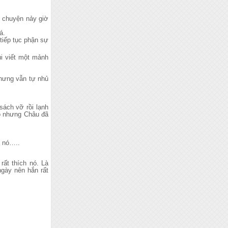
i chuyện nảy giờ
á.
tiếp tục phận sự
úi viết một mảnh
nhưng vẫn tự nhủ
sách vỡ rồi lạnh
nó nhưng Châu đã
ì nó…..
rất thích nó. Là
gày nên hắn rất