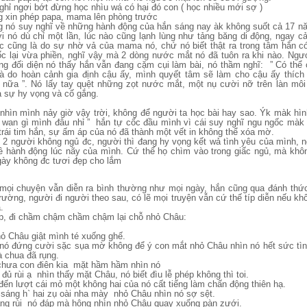
ghỉ ngơi bớt đừng học nhìu wá có hại đó con ( học nhiều mới sợ )
g xin phép papa, mama lên phòng trước
g nó suy nghĩ về những hành động của hắn sáng nay àk không suốt cả 17 n
i nó dù chỉ một lần, lúc nào cũng lạnh lùng như tảng băng di động, ngay c
c cũng là do sự nhờ vả của mama nó, chứ nó biết thật ra trong tâm hắn 
c lại vừa phiền, nghĩ vậy mà 2 dòng nước mắt nó đã tuôn ra khi nào. Ng
g đối diện nó thấy hắn vẫn đang cặm cụi làm bài, nó thầm nghĩ: ” Có thể 
là do hoàn cảnh gia định cậu ấy, mình quyết tâm sẽ làm cho cậu ấy thích
nữa ”. Nó lấy tay quệt những zọt nước mắt, một nụ cười nỡ trên làn môi
 sự hy vọng và cố gắng.
 nhìn mình nảy giờ vậy trời, không để người ta học bài hay sao. Ýk màk hì
n wan gì mình đâu nhỉ ” hắn tự cốc đầu mình vì cái suy nghĩ ngu ngốc màk 
 trái tim hắn, sự ấm áp của nó đã thành một vết in không thể xóa mờ.
ó 2 người không ngủ đc, người thì đang hy vọng kết wả tình yêu của mình, n
 hành động lúc nãy của mình. Cứ thế họ chìm vào trong giấc ngủ, mà khô
gày không đc tươi đẹp cho lắm
mọi chuyện vẫn diễn ra bình thường như mọi ngày, hắn cũng qua đánh thức
rường, người đi người theo sau, có lẽ mọi truyện vẫn cứ thế típ diễn nếu kh
.
p, đi chầm chậm chầm chậm lại chỗ nhỏ Châu:
 Châu giật mình té xuống ghế.
nó đứng cười sặc sụa mờ không để ý con mắt nhỏ Châu nhìn nó hết sức tì
à chua đã rụng.
chưa con điên kia mặt hầm hầm nhìn nó
ủ rùi ạ nhìn thấy mặt Châu, nó biết đìu lễ phép không thì toi.
ến lượt cái mỏ một không hai của nó cất tiếng làm chấn động thiên hạ.
 sáng h` hai zụ oài nha mày nhỏ Châu nhìn nó sợ sệt.
ng rùi nó đáp mà hông nhìn nhỏ Châu quay xuống pàn zưới.