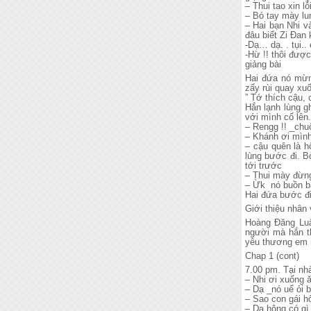
– Thui tao xin l
– Bó tay mày l
– Hai bạn Nhi v
đâu biết Zi Đan 
-Dạ… dạ. . tụi.
-Hừ !! thôi đượ
giảng bài
Hai đứa nó mừng
zấy rùi quay xu
” Tớ thích cậu, 
Hắn lạnh lùng g
với mình cố lên.
– Rengg !! _chu
– Khánh ơi mìn
– cậu quên là h
lùng bước đi. B
tới trước
– Thui mày đừng
– Ừk nó buồn b
Hai đứa bước đi
Giới thiệu nhân 
Hoàng Đăng Luân
người mà hắn t
yêu thương em 
Chap 1 (cont)
7.00 pm. Tại nh
– Nhi ơi xuống 
– Dạ _nó uể ỏi
– Sao con gái h
– Dạ hông có gì