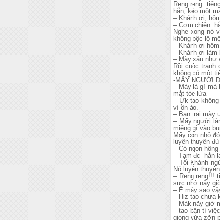
Reng reng tiếng
hắn, kéo một mạ
– Khánh ơi, hôm
– Cơm chiên hắ
Nghe xong nó vụ
không bộc lộ mộ
– Khánh ơi hôm 
– Khánh ơi làm b
– Mày xấu như w
Rồi cuộc tranh cãi diễn ra
không có một tiế
-MẤY NGƯỜI DỪ
– Mày là gì mà 
mắt tóe lửa
– Ừk tao không 
vì ồn ào.
– Bạn trai mày 
– Mấy người làm
miếng gì vào bụ
Mấy con nhỏ đó 
luyên thuyên đủ 
– Có ngon hông
– Tạm đc hắn lạ
– Tối Khánh ng
Nó luyên thuyên 
– Reng reng!!! 
sực nhớ nảy giờ
– Ê mày sao vậy
– Hiz tao chưa 
– Màk nãy giờ m
– tao bận tí vi
giọng vừa zỡn p