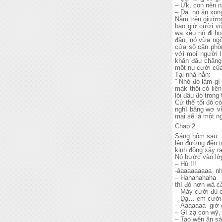
– Ừk, con nên n
– Dạ nó ăn xon
Nằm trên giườn
bao giờ cười vớ
wa kêu nó đi họ
đâu, nó vừa ngố
cửa sổ căn phòn
với mọi người 
khăn đâu chăng 
một nụ cười của
Tại nhà hắn:
” Nhỏ đó làm gì
màk thôi có liê
lỏi đâu đó trong
Cứ thế tối đó c
nghĩ bâng wơ về
mai sẽ là một n
Chap 2
Sáng hôm sau, 
lên đường đến t
kinh động xảy ra
Nó bước vào lớ
– Hù !!!
-áaaaaaaaaa nhỏ
– Hahahahaha _
thì đỏ hơn wả c
– Mày cười đủ 
– Dạ… em cười đ
– Áaaaaaa giờ đ
– Gì zạ con wỹ,
– Tao wên ăn sá