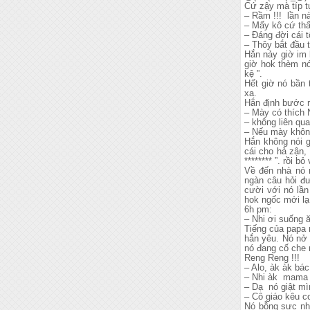
Cứ zậy mà típ t
– Rầm !!! lần n
– Mấy kô cứ thấy
– Đáng đời cái 
– Thôy bắt đầu 
Hắn nảy giờ im 
giờ hok thèm nó
kệ ”.
Hết giờ nó bần 
xa.
Hắn định bước ra
– Mày có thích 
– không liên qua
– Nếu mày không
Hắn không nói g
cái cho hả zận,
******** ”. rồi bỏ 
Về đến nhà nó 
ngàn câu hỏi đ
cười với nó lần
hok ngốc mới lạ
6h pm:
– Nhi ơi suống 
Tiếng của papa 
hắn yêu. Nó nở 
nó đang cố che 
Reng Reng !!!
– Alo, àk àk bác
– Nhi àk mama n
– Dạ nó giật mì
– Cô giáo kêu c
Nó bỗng sực nhớ