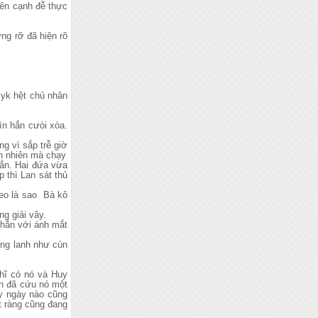
bên cạnh đễ thực
ng rỡ đã hiện rõ
 yk hệt chủ nhân
ìn hắn cưòi xòa.
g vì sắp trễ giờ
n nhiên mà chạy
hắn. Hai đứa vừa
p thì Lan sát thủ
heo là sao Bà kô
g giải vây.
 hắn với ánh mắt
ong lanh như cún
chĩ có nó và Huy
ắn đã cứu nó một
uy ngày nào cũng
t ràng cũng đang