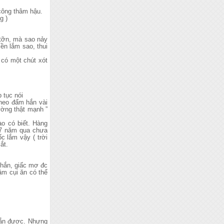
 công thâm hậu.
g )
 tỡn, mà sao nảy
ền lắm sao, thui
 có một chút xót
 tục nói
theo đấm hắn vài
ường thật mạnh ”
o có biết. Hàng
17 năm qua chưa
c lắm vậy ( trời
ắt.
 hắn, giấc mơ đc
ậm cụi ăn có thể
 hắn được. Nhưng