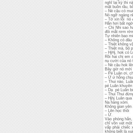
nghĩ lại kỳ thi
mặt buồn rầu, b
– Nè cậu có muố
Nó ngỡ ngàng nh
– Tớ xin lỗi nó
Hắn hơi bất ngờ
– Chị Nhi sao h
đôi mắt rơm rớ
Tự nhiên bao mệ
– Không có đâu 
– Thiệt không v
– Thiệt mà, bộ 
– HjHj, hok có L
Rồi hai chị em 
nụ cười của nó t
– Nè cậu hok lê
Bây giờ nó mới 
– Pé Luân ơi, ch
– Ứ ứ hỗng chịu
– Thui nào, Luâ
pé Luân khuyên
– Dạ pé Luân b
– Thui Thui đừn
– Hjhj Luân qua
Na hàng xóm.
Không gian yên 
– Lên học thôi
– Ừ.
Vào phòng hắn, 
chĩ võn vẹt một
vấp phải chiếc 
không biết là xu