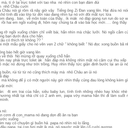
ỗi mà, tí ở lại trực tolet với tao nha nó nhìn con bạn đám đúi
un nhõ Châu cười
à Châu nói gì rôm rã nãy giờ vậy Tiếng ông Zi Đan vang lên. Hai đứa nó nó
khó tính đã vào lớp từ đời nào đang nhìn tụi nó với đôi mắt rực lửa
. em đang.. bàn.. về môn toán của thầy.. ík màk nó đáp giọng run run do sợ w
c rồi hai em ngồi xuống đi, hôm nay chúng ta đi vào bài học mới….. ông thầy 
 rỡ ngồi xuống chăm chĩ viết bài, hắn nhìn mà chậc lưỡi. Nó ngồi cắm c
ống bạn dưới đưa cho hắn.
cậu có thích tớ không ?? ”
hi một mẩu giấy cho nó vẽn vẹn 2 chữ ” không biết ” Nó đọc xong buồn bã 
ông báo hết giờ vang lên
h về thôi Nó mừng rỡ quay xuống chỗ hắn
ôm nay phải trực tolet àk hắn đáp mà không nhìn mặt nó cặm cụi thu xếp 
ỏ mặc nó đứng như trời trồng, Huy nhìn thấy tức giận định bước lại an ủi 
 buồn, rùi từ từ nó cũng thích mày mà nhỏ Châu an ủi nó
ã đáp
 mà không để ý có một người nảy giờ nhìn thấy củng đau lòng không kém g
vật mới:
: 4t em trai của hắn, siêu baby lun, tính tình nhõng nhẻo hay khóc nhè 
hương nhất tại nhà chỉ có 2 anh em, papa vớy mama hắn thì đi làm suốt n
mình.
à nó:
ăn cơm đi con_mama nó đang dọn đồ ăn ra bạn
 bước xuống
ôm nay có chuyện gì buồn hả papa nó nhìn nó lo lắng.
 đâu papa, tại con hơi mệt ík mà nó ngước mặt lên cố cười gượng.