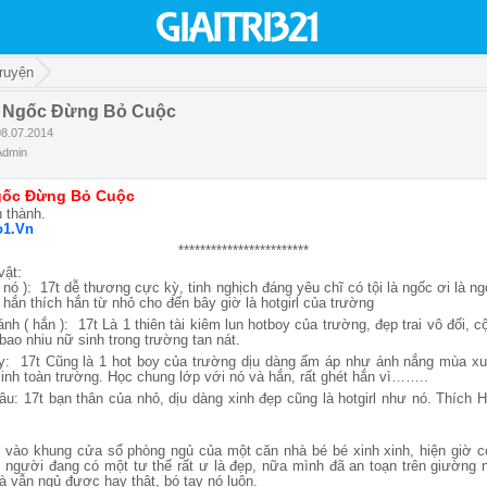
ruyện
 Ngốc Đừng Bỏ Cuộc
08.07.2014
Admin
gốc Đừng Bỏ Cuộc
n thành.
o1.Vn
************************
vật:
nó ): 17t dễ thương cực kỳ, tinh nghịch đáng yêu chĩ có tội là ngốc ơi là n
hắn thích hắn từ nhỏ cho đến bây giờ là hotgirl của trường
 ( hắn ): 17t Là 1 thiên tài kiêm lun hotboy của trường, đẹp trai vô đối, c
bao nhiu nữ sinh trong trường tan nát.
: 17t Cũng là 1 hot boy của trường dịu dàng ấm áp như ánh nắng mùa xu
 sinh toàn trường. Học chung lớp với nó và hắn, rất ghét hắn vì……..
: 17t bạn thân của nhỏ, dịu dàng xinh đẹp cũng là hotgirl như nó. Thích 
i vào khung cửa sổ phòng ngủ của một căn nhà bé bé xinh xinh, hiện giờ 
 người đang có một tư thế rất ư là đẹp, nữa mình đã an toạn trên giường n
à vẫn ngủ được hay thật, bó tay nó luôn.