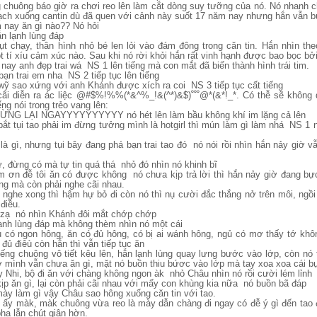
 chuông báo giờ ra chơi reo lên làm cắt dòng suy tưỡng của nó. Nó nhanh c
ch xuống cantin dù đã quen với cảnh này suốt 17 năm nay nhưng hắn vẫn b
 nay ăn gì nào?? Nó hỏi
n lạnh lùng đáp
t chạy, thân hình nhỏ bé len lỏi vào đám đông trong căn tin. Hắn nhìn t
t tí xíu cảm xúc nào. Sau khi nó rời khỏi hắn rất vinh hạnh được bao bọc b
nay anh đẹp trai wá NS 1 lên tiếng mà con mắt đã biến thành hình trái tim.
ạn trai em nha NS 2 tiếp tục lên tiếng
ỹ sao xứng với anh Khánh được xích ra coi NS 3 tiếp tục cất tiếng
 ác liệc @#$%!%%(*&^%_!&(^*)&$)ﹾﹾﹾ@*(&*!_*. Có thễ sẽ không dừng được, nếu
ng nói trong trẻo vang lên:
NG LẠI NGAYYYYYYYYYY nó hét lên làm bầu không khí im lặng cả lên
bắt tụi tao phải im đừng tưởng mình là hotgirl thì mún làm gì làm nhá NS 1 
là gì, nhưng tụi bây đang phá bạn trai tao đó nó nói rồi nhìn hắn nảy giờ v
ư, đừng có mà tự tin quá thá nhỏ đó nhìn nó khinh bĩ
 ơn đễ tôi ăn có được không nó chưa kịp trả lời thì hắn nảy giờ đang bự
ng mà còn phải nghe cãi nhau.
nghe xong thì hậm hự bỏ đi còn nó thì nụ cười đắc thắng nở trên môi, ngồ
điều.
 zạ nó nhìn Khánh đôi mắt chớp chớp
nh lùng đáp mà không thèm nhìn nó một cái
ủ có ngon hông, ăn có đủ hông, có bị ai wánh hông, ngủ có mơ thấy tớ 
đủ điêù còn hắn thì vẫn tiếp tục ăn
tiếng chuông vô tiết kêu lên, hắn lạnh lùng quay lưng bước vào lớp, còn nó t
 mình vẫn chưa ăn gì, mặt nó buồn thiu bứơc vào lớp mà tay xoa xoa cái b
 Nhi, bộ đi ăn với chàng không ngon àk nhỏ Châu nhìn nó rồi cười lém lỉnh
kịp ăn gì, lại còn phải cãi nhau với mấy con khùng kia nữa nó buồn bã đáp
ày làm gì vậy Châu sao hông xuống căn tin với tao.
ệc ấy màk, màk chuông vừa reo là mày dẫn chàng đi ngay có đễ ý gì đến tao
ha lẫn chút giận hờn.