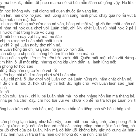
 này mà hok đạt điễm tốt papa mama nó sẽ bùn nên đành cố gắng vậy. Nó lê c
ỗng:
n học không vậy cái giọng nói quen thuộc ấy vang lên.
ìn lên, hắn chờ nó sao, một luồng ánh sáng hạnh phúc chạy qua nó rồi vụt tắ
 đáp hok nhìn mặt hắn.
 nhưng rồi cũng mở cửa cho nó vào, bỗng có một vật gì đó ôm chặt chân nó
ai hôm rùi hok qua chơi với Luân chứ, chị Nhi ghét Luân rùi phải hok ? pé
m nước mắt trông kute vô cùng
t mõi hôm nay vụt bay mất nó đáp:
chị thương pé Luân nhất nhất lun á.
ậy chị ? pé Luân ngây thơ nhìn nó.
pé Luân hỗng tin chị nữa sao nó giả vờ hờn dỗi.
uân cũng iu chị nhất thằng bé lém lĩnh hôn lên má nó.
đứng nói chuyện liên miên trên trời zưới đất. Quên mất một nhân vật đứng 
im hắn lỗi đi một nhịp, nhưng cũng kịp định thần lại, lạnh lùng nói:
n phòng tớ học sao
đễ ý thấy hắn nụ cười nó vụt tắt:
ị lên học bài rùi tí xuống chơi với Luân nha
 đâu chị phải ỡ đây chơi với Luân cơ pé Luân nũng nịu nắm chặt chân nó.
n đễ chị ík học đi, hok chị ấy thi hok đc, nghĩ chơi với Luân luôn sao _hắn
 nhủ.
ùn bã.
g bùn xấu lắm ík, chị iu pé Luân nhất mà nó nhẹ nhàng hôn lên má thằng bé.
 nhà pé Na chơi đây, chị học bài vui vẽ chưa kịp đễ nó trả lời pé Luân phi 
ắng bao trùm căn nhà hắn, một lúc sau hắn lên tiếng phá vỡ bầu khôg khí:
căn phòng lạnh băng như hắn vậy, toàn một màu trắng tinh, căn phong đc tr
 cái giường, một cái bàn học và một cái laptop cũng toàn một màu trắng, n
xe đồ chơi của pé Luân, hên mà có hắn đỡ không bây giờ nó cũng đã hôn 
i hay hên nữa vì trạng thái hiện giờ không đc khả nghi cho lắm