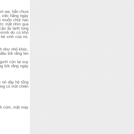
ăm wa, hắn chưa
ả việc hằng ngày
có muốn chút nào
ước mắt nhìn qua
cậu ấy lạnh lùng
 mình dù có khó
 bé xinh của nó,
nh như nhỏ khóc,
đâu bík rắng len
gười còn lại suy
ng bík rằng ngày
 nó dậy hộ tống
ông có một chiện
nh củm, mặt mày